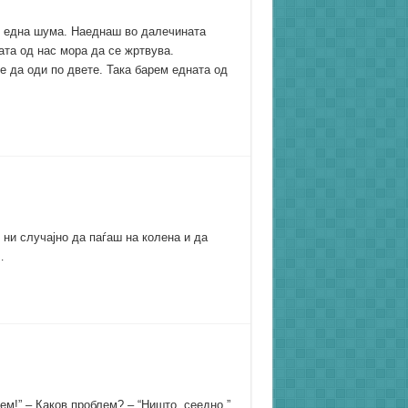
у една шума. Наеднаш во далечината
ата од нас мора да се жртвува.
е да оди по двете. Така барем едната од
ј ни случајно да паѓаш на колена и да
…
” – Каков проблем? – “Ништо, сеедно.”