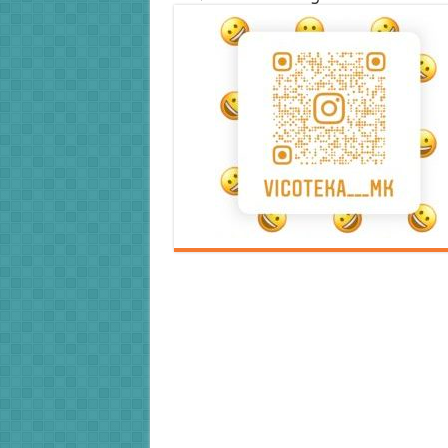
Error9
Error9