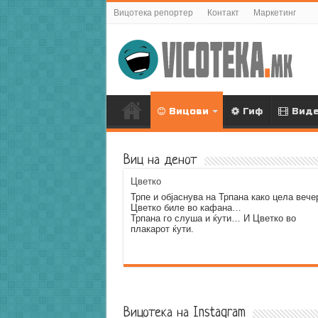
Вицотека репортер
Контакт
Маркетинг
Вицови
Гиф
Вид
Виц на денот
Цветко
Трпе и објаснува на Трпана како цела вече
Цветко биле во кафана…
Трпана го слуша и ќути… И Цветко во
плакарот ќути.
Error9
Вицотека на Instagram