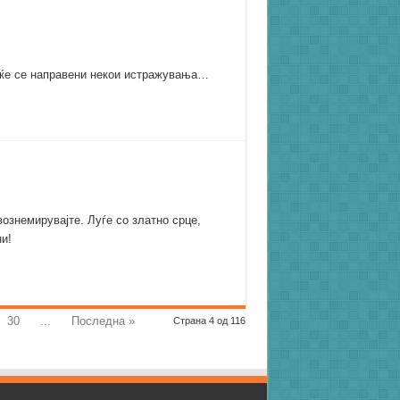
веќе се направени некои истражувања…
 вознемирувајте. Луѓе со златно срце,
и!
30
...
Последна »
Страна 4 од 116