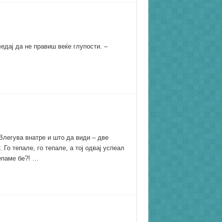
ледај да не правиш веќе глупости. –
 Влегува внатре и што да види – две
Го тепале, го тепале, а тој одвај успеал
тепаме бе?! …