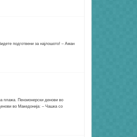
бидете подготвени за најлошото! – Аман
на плажа. Пензионерски денови во
денови во Македонија: – Чашка со