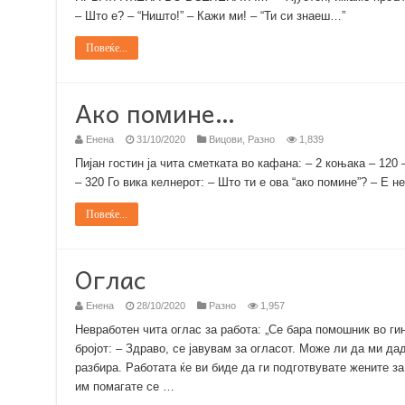
– Што е? – “Ништо!” – Кажи ми! – “Ти си знаеш…”
Повеќе...
Ако помине…
Енена
31/10/2020
Вицови
,
Разно
1,839
Пијан гостин ја чита сметката во кафана: – 2 коњака – 120 
– 320 Го вика келнерот: – Што ти е ова “ако помине”? – Е 
Повеќе...
Оглас
Енена
28/10/2020
Разно
1,957
Невработен чита оглас за работа: „Се бара помошник во ги
бројот: – Здраво, се јавувам за огласот. Може ли да ми да
разбира. Работата ќе ви биде да ги подготвувате жените за
им помагате се …