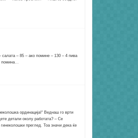
– салата – 85 – ако помине – 130 – 4 пива
не помина…
неколошка ординација!“ Веднаш го врти
дете детали околу работата? – Се
 гинеколошки преглед. Тоа значи дека ќе