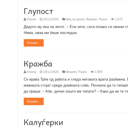
Глупост
Енена
24/11/2020
Виц на денот
,
Вицови
,
Разно
1,675
Дедото му вка на зетот: – Епа зете, сега откако се ожени г
Нема, оваа ми беше последна.
Повеќе...
Кражба
Енена
18/11/2020
Вицови
,
Разно
2,809
Се враќа Трпе од работа и гледа неговата врата разбиена.
мажишта стојат среде дневната соба. Почнале да го тепаат. 
да праша: – Абе, дечки зошто ме тепате? – Како да не те 
Повеќе...
Калуѓерки