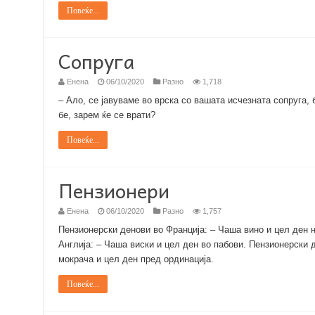
Повеќе...
Сопруга
Енена
06/10/2020
Разно
1,718
– Ало, се јавуваме во врска со вашата исчезната сопруга, 
бе, зарем ќе се врати?
Повеќе...
Пензионери
Енена
06/10/2020
Разно
1,757
Пензионерски денови во Франција: – Чаша вино и цел ден 
Англија: – Чаша виски и цел ден во пабови. Пензионерски 
мокрача и цел ден пред ординација.
Повеќе...