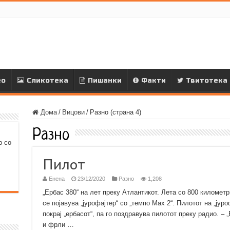
ео
Сликотека
Пишанки
Факти
Твитотека
Дома
/
Вицови
/
Разно (страна 4)
Разно
р со
Пилот
Енена
23/12/2020
Разно
1,208
„Ербас 380“ на лет преку Атлантикот. Лета со 800 километр
се појавува „јурофајтер“ со „темпо Мах 2“. Пилотот на „јур
покрај „ербасот“, па го поздравува пилотот преку радио. – 
и фрли …