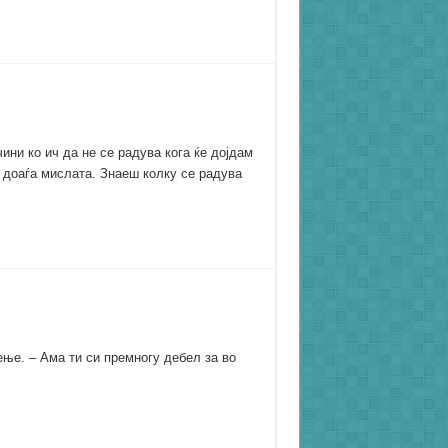
чини ко ич да не се радува кога ќе дојдам
у доаѓа мислата. Знаеш колку се радува
ње. – Ама ти си премногу дебел за во