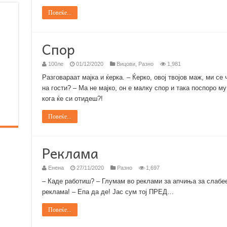
Повеќе...
Спор
100ле
01/12/2020
Вицови
,
Разно
1,981
Разговараат мајка и ќерка. – Ќерко, овој твојов маж, ми се 
на гости? – Ма не мајко, он е малку спор и така поспоро м
кога ќе си отидеш?!
Повеќе...
Реклама
Енена
27/11/2020
Разно
1,697
– Каде работиш? – Глумам во реклами за апчиња за слабее
реклама! – Епа да де! Јас сум тој ПРЕД…
Повеќе...