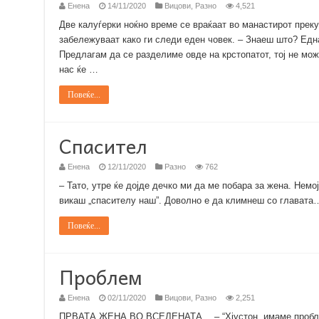
Енена
14/11/2020
Вицови
,
Разно
4,521
Две калуѓерки ноќно време се враќаат во манастирот прек
забележуваат како ги следи еден човек. – Знаеш што? Едн
Предлагам да се разделиме овде на крстопатот, тој не мож
нас ќе …
Повеќе...
Спасител
Енена
12/11/2020
Разно
762
– Тато, утре ќе дојде дечко ми да ме побара за жена. Немо
викаш „спасителу наш”. Доволно е да климнеш со главата
Повеќе...
Проблем
Енена
02/11/2020
Вицови
,
Разно
2,251
ПРВАТА ЖЕНА ВО ВСЕЛЕНАТА… – “Хјустон, имаме проблем!