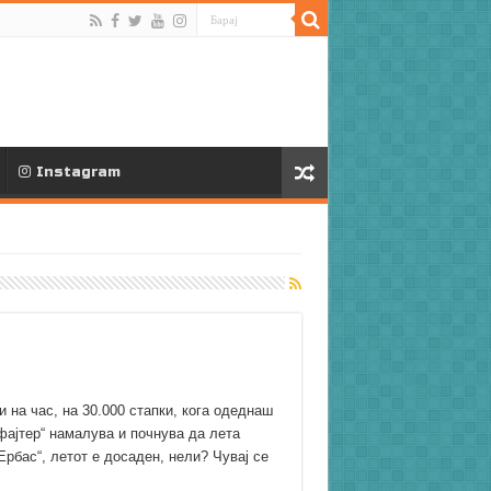
Instagram
и на час, на 30.000 стапки, кога одеднаш
офајтер“ намалува и почнува да лета
„Ербас“, летот е досаден, нели? Чувај се