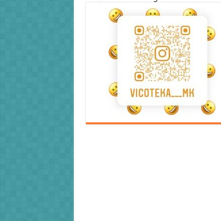
Error9
Error9