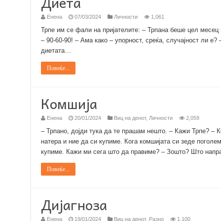
Диета
Енена
07/03/2024
Личности
1,061
Трпе им се фали на пријателите: – Трпана беше цел месец 
– 90-60-90! – Ама како – упорност, среќа, случајност ли е?
диетата…
Повеќе...
Комшија
Енена
20/01/2024
Виц на денот
,
Личности
2,059
– Трпано, дојди тука да те прашам нешто. – Кажи Трпе? – К
натера и ние да си купиме. Кога комшијата си зеде поголем
купиме. Кажи ми сега што да правиме? – Зошто? Што напр
Повеќе...
Дијагноза
Енена
19/01/2024
Виц на денот
,
Разно
1,100