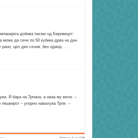
омпанијата добива писмо од Беровецот:
а може да сече по 50 кубика дрва на ден.
у рано, цел ден сечев, без одмор, …
ва. Ѝ бара на Трпана, а оваа му вели: –
о пешкирот – упорно навалува Трпе. –