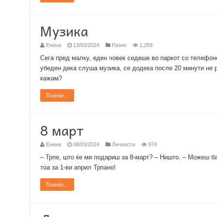
Музика
Енена
13/03/2024
Разно
1,259
Сега пред малку, еден човек седеше во паркот со телефон
убеден дека слуша музика, се додека после 20 минути не 
кажам?
Повеќе...
8 март
Енена
08/03/2024
Личности
974
– Трпе, што ќе ми подариш за 8-март? – Ништо. – Можеш 
тоа за 1-ви април Трпано!
Повеќе...