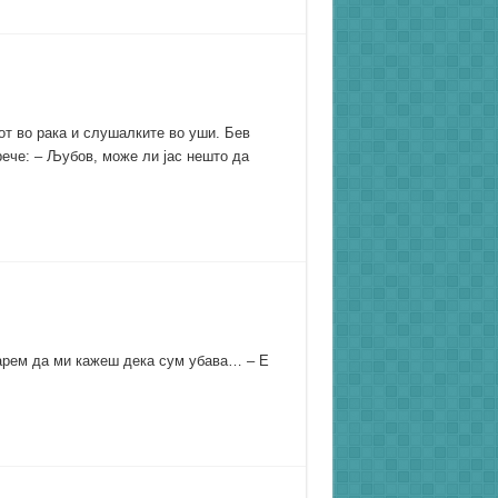
от во рака и слушалките во уши. Бев
рече: – Љубов, може ли јас нешто да
барем да ми кажеш дека сум убава… – Е