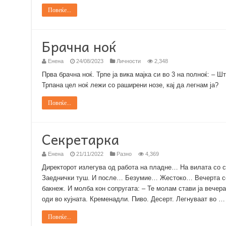
Повеќе...
Брачна ноќ
Енена
24/08/2023
Личности
2,348
Прва брачна ноќ. Трпе ја вика мајка си во 3 на полноќ: – 
Трпана цел ноќ лежи со раширени нозе, кај да легнам ја?
Повеќе...
Секретарка
Енена
21/11/2022
Разно
4,369
Директорот излегува од работа на пладне… На вилата со 
Заеднички туш. И после… Безумие… Жестоко… Вечерта се
бакнеж. И молба кон сопругата: – Те молам стави ја вечер
оди во кујната. Кременадли. Пиво. Десерт. Легнуваат во …
Повеќе...