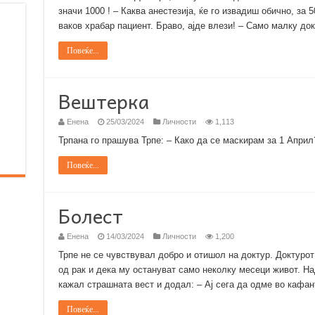
значи 1000 ! – Каква анестезија, ќе го извадиш обично, за 
ваков храбар пациент. Браво, ајде влези! – Само малку до
Повеќе...
Вештерка
Енена
25/03/2024
Личности
1,113
Трпана го прашува Трпе: – Како да се маскирам за 1 Април
Повеќе...
Болест
Енена
14/03/2024
Личности
1,200
Трпе не се чувствувал добро и отишол на доктур. Доктурот
од рак и дека му остануват само неколку месеци живот. Над
кажал страшната вест и додал: – Ај сега да одме во кафа
Повеќе...