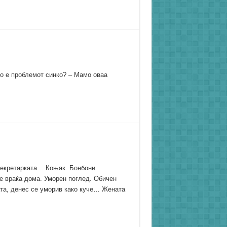
Што е проблемот синко? – Мамо оваа
секретарката… Коњак. Бонбони.
 враќа дома. Уморен поглед. Обичен
ата, денес се уморив како куче… Жената