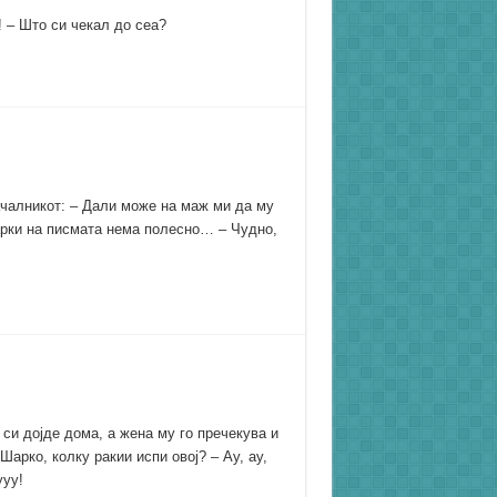
! – Што си чекал до сеа?
 началникот: – Дали може на маж ми да му
марки на писмата нема полесно… – Чудно,
 си дојде дома, а жена му го пречекува и
арко, колку ракии испи овој? – Ау, ау,
ууу!