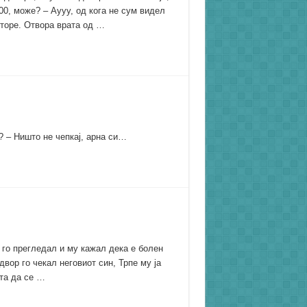
500, може? – Аууу, од кога не сум видел
кторе. Отвора врата од …
? – Ништо не чепкај, арна си…
 го прегледал и му кажал дека е болен
вор го чекал неговиот син, Трпе му ја
нта да се …