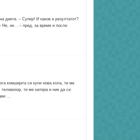
на диета. – Супер! И каков е резултатот?
 – Не, не… – пред, за време и после
ога комшијата си купи нова кола, ти ме
 телевизор, ти ме натера и ние да си
ави …