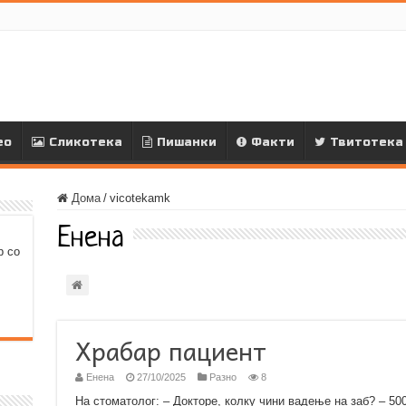
ео
Сликотека
Пишанки
Факти
Твитотека
Дома
/
vicotekamk
Енена
р со
Храбар пациент
Енена
27/10/2025
Разно
8
На стоматолог: – Докторе, колку чини вадење на заб? – 500