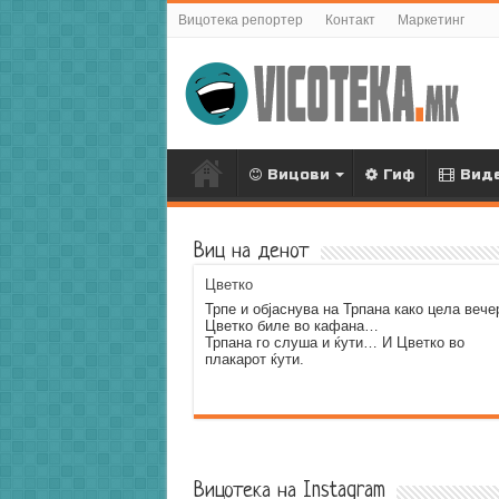
Вицотека репортер
Контакт
Маркетинг
Вицови
Гиф
Вид
Виц на денот
Цветко
Трпе и објаснува на Трпана како цела вече
Цветко биле во кафана…
Трпана го слуша и ќути… И Цветко во
плакарот ќути.
Error9
Вицотека на Instagram