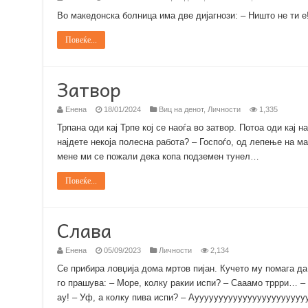
Во македонска болница има две дијагнози: – Ништо не ти е
Повеќе...
Затвор
Енена
18/01/2024
Виц на денот
,
Личности
1,335
Трпана оди кај Трпе кој се наоѓа во затвор. Потоа оди кај
најдете некоја полесна работа? – Госпоѓо, од лепење на 
мене ми се пожали дека копа подземен тунел…
Повеќе...
Слава
Енена
05/09/2023
Личности
2,134
Се прибира ловџија дома мртов пијан. Кучето му помага да
го прашува: – Море, колку ракии испи? – Сааамо тррри… – Ш
ау! – Уф, а колку пива испи? – Аууууууууууууууууууууууу