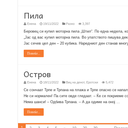
Пила
Енена
19/11/2022
Разно
3,397
Беровец си купил моторна пила „Штил“. По една недела, к
„Јас од вас купил моторна пила. Во упатството пишува дек
Јас сечев цел ден – 20 кубика. Наредниот ден станав мног
Повеќе...
Остров
Енена
18/11/2022
Виц на денот
,
Еротски
5,472
Се сончаат Трпе и Трпана на плажа и Трпе опасно се напалу
Не си нормален! Па сите овде гледаат. – Ќе се покриеме с
Нема шанси! – Одбива Трпана. – А да одиме на оној …
Повеќе...
1