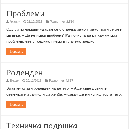
Проблеми
*мали*
21/12/2016
Разно
2,510
Оду си по чаршију ударам се с`с дечка рамо у рамо, врти се он и
ми вика: – Да не имаш проблем? К’д почну ја да му кажују мои
проблеми, еве сг седимо пиемо и плачемо заедно.
Повеќе...
Роденден
Владо
20/12/2016
Разно
4,837
Влав му слави роденден на детето: – Ајде сине дувни ги
свеќичките и замисли си желба. – Сакам да ми купиш торта тато.
Повеќе...
Техничка подршка