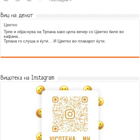
Виц на денот
Цветко
Трпе и објаснува на Трпана како цела вечер со Цветко биле во
кафана…
Трпана го слуша и ќути… И Цветко во плакарот ќути.
Error9
Вицотека на Instagram