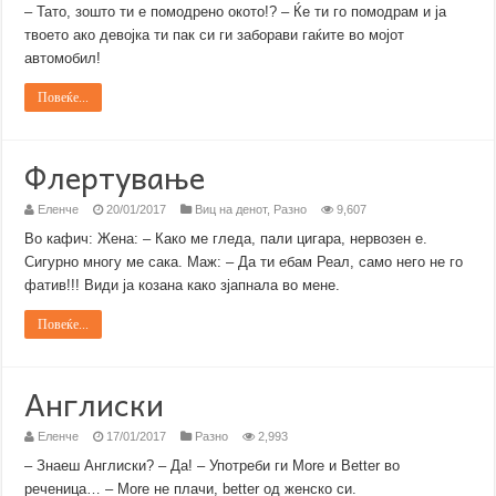
– Тато, зошто ти е помодрено окото!? – Ќе ти го помодрам и ја
твоето ако девојка ти пак си ги заборави гаќите во мојот
автомобил!
Повеќе...
Флертување
Еленче
20/01/2017
Виц на денот
,
Разно
9,607
Во кафич: Жена: – Како ме гледа, пали цигара, нервозен е.
Сигурно многу ме сака. Маж: – Да ти ебам Реал, само него не го
фатив!!! Види ја козана како зјапнала во мене.
Повеќе...
Англиски
Еленче
17/01/2017
Разно
2,993
– Знаеш Англиски? – Да! – Употреби ги More и Better во
реченица… – More не плачи, better од женско си.