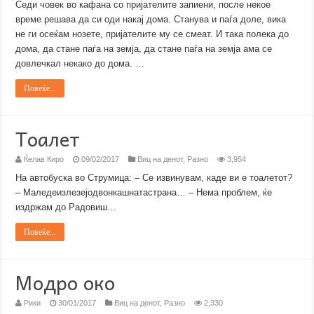
Седи човек во кафана со пријателите запиени, после некое
време решава да си оди накај дома. Станува и паѓа доле, вика
не ги осеќам нозете, пријателите му се смеат. И така полека до
дома, да стане паѓа на земја, да стане паѓа на земја ама се
довлечкал некако до дома. …
Повеќе...
Тоалет
Ќелав Киро
09/02/2017
Виц на денот
,
Разно
3,954
На автобуска во Струмица: – Се извинувам, каде ви е тоалетот?
– Маледеизлезејодвонкашнатастрана… – Нема проблем, ќе
издржам до Радовиш…
Повеќе...
Модро око
Рики
30/01/2017
Виц на денот
,
Разно
2,330