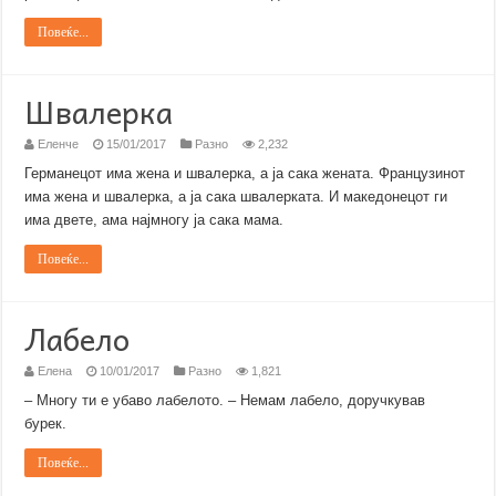
Повеќе...
Швалерка
Еленче
15/01/2017
Разно
2,232
Германецот има жена и швалерка, а ја сака жената. Французинот
има жена и швалерка, а ја сака швалерката. И македонецот ги
има двете, ама најмногу ја сака мама.
Повеќе...
Лабело
Елена
10/01/2017
Разно
1,821
– Многу ти е убаво лабелото. – Немам лабело, доручкував
бурек.
Повеќе...