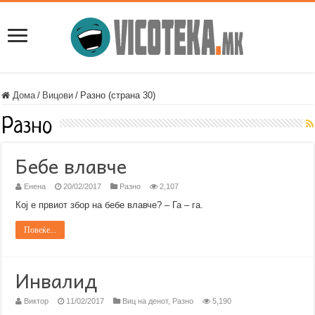
Дома
/
Вицови
/
Разно (страна 30)
Разно
Бебе влавче
Енена
20/02/2017
Разно
2,107
Кој е првиот збор на бебе влавче? – Га – га.
Повеќе...
Инвалид
Виктор
11/02/2017
Виц на денот
,
Разно
5,190