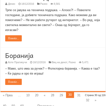
Денис
18/12/2016
Разно
8,581
Трпе се јавува на техничка подршка. – Алооо?! – Повелете
господине, ја добивте техничката подршка. Како можеме да ви
помогнеме? – Не ми работи рутерот од интернетот. – Во ред, која
светилка моментално ви свети? – Онаа од бојлерот, да го
изгасам?
Повеќе...
Боранија
Коте Пратикучи
16/12/2016
Виц на денот
,
Разно
5,471
– Мамо, што има за ручек? – Фолклорна боранија. – Каква е таа?
– Ќе јадеш и оро ќе играш!
Повеќе...
30
« Прва
...
10
20
«
28
29
31
Страна 30 од 116
32
»
40
50
60
...
Последна »