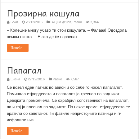
Прозирна кошула
Боки
28/12/2016
Виц на денот
,
Разно
3,364
– Колешке многу убаво ти стои кошулата. – Фалааа! Oдоздола
немам ништо. – Е ако де ќе пораснат.
Повеќе...
Папагал
Енена
27/12/2016
Разно
7,567
Се возел еден патник во авион и со себе го носел папагалот.
Поминала стјуардесата и папагалот ја треснал по задникот.
Девојката премолчела. Се охрабрил сопственикот на папагалот,
па и тој ја плеснал по задникот. По некое време, стјуардесата се
вратила со капетанот. Ги фатиле непристојните патници и ги
исфрлиле низ …
Повеќе...