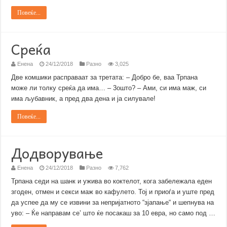
Повеќе...
Среќа
Енена
24/12/2018
Разно
3,025
Две комшики расправаат за третата: – Добро бе, ваа Трпана
може ли толку среќа да има… – 3ошто? – Ами, си има маж, си
има љубавник, а пред два дена и ја силувале!
Повеќе...
Додворување
Енена
24/12/2018
Разно
7,762
Трпана седи на шанк и ужива во коктелот, кога забележала еден
згоден, отмен и секси маж во кафулето. Тој и приоѓа и уште пред
да успее да му се извини за непријатното “зјапање“ и шепнува на
уво: – Ќе направам се’ што ќе посакаш за 10 евра, но само под …