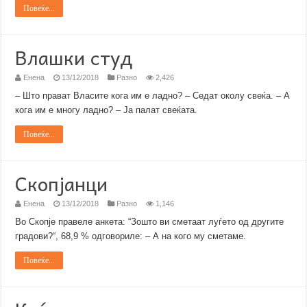
Повеќе...
Влашки студ
Енена
13/12/2018
Разно
2,426
– Што прават Власите кога им е ладно? – Седат околу свеќа. – А
кога им е многу ладно? – Ја палат свеќата.
Повеќе...
Скопјанци
Енена
13/12/2018
Разно
1,146
Во Скопје правеле анкета: “Зошто ви сметаат луѓето од другите
градови?“, 68,9 % одговориле: – А на кого му сметаме.
Повеќе...