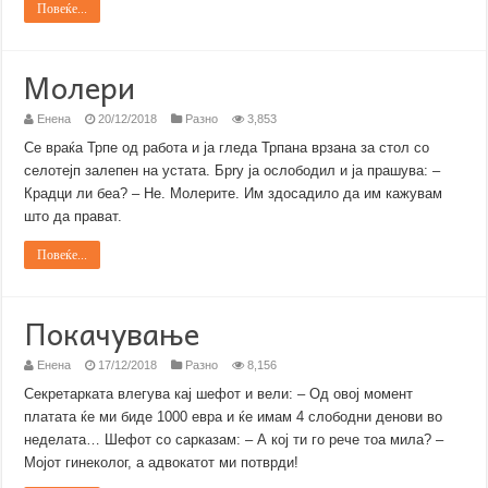
Повеќе...
Молери
Енена
20/12/2018
Разно
3,853
Се враќа Трпе од работа и ја гледа Трпана врзана за стол со
селотејп залепен на устата. Бpry ја ослободил и ја прашува: –
Крадци ли беа? – Не. Молерите. Им здосадило да им кажувам
што да прават.
Повеќе...
Покачување
Енена
17/12/2018
Разно
8,156
Секретарката влегува кај шефот и вели: – Од овој момент
платата ќе ми биде 1000 евра и ќе имам 4 слободни денови во
неделата… Шефот со сарказам: – А кој ти го рече тоа мила? –
Мојот гинеколог, а адвокатот ми потврди!