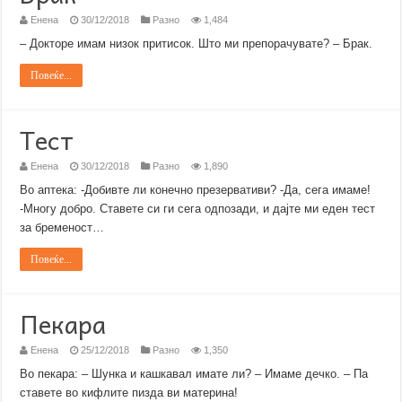
Енена
30/12/2018
Разно
1,484
– Докторе имам низок притисок. Што ми препорачувате? – Брак.
Повеќе...
Тест
Енена
30/12/2018
Разно
1,890
Во аптека: -Добивте ли конечно презервативи? -Да, сега имаме!
-Многу добро. Ставете си ги сега одпозади, и дајте ми еден тест
за бременост…
Повеќе...
Пекара
Енена
25/12/2018
Разно
1,350
Во пекара: – Шунка и кашкавал имате ли? – Имаме дечко. – Па
ставете во кифлите пизда ви материна!