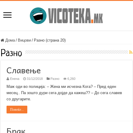
Дома
/
Вицови
/
Разно (страна 20)
Разно
Славење
Енена
31/12/2018
Разно
6,260
Маж оди во полиција: – Жена ми исчезна Кога? – Пред еден
месец.. Па зошто дури сега дојде да кажеш?? – До сега славев
со другарите.
Повеќе...
Брак