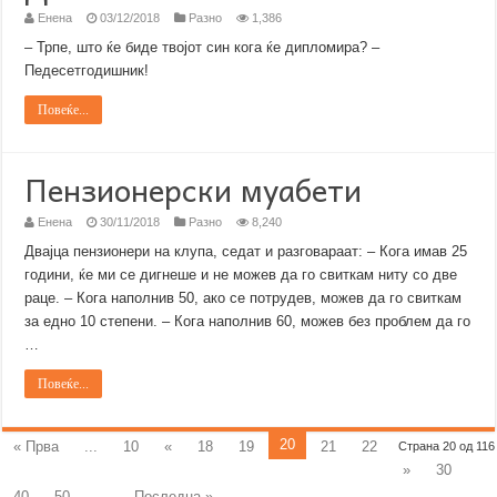
Енена
03/12/2018
Разно
1,386
– Трпе, што ќе биде твојот син кога ќе дипломира? –
Педесетгодишник!
Повеќе...
Пензионерски муабети
Енена
30/11/2018
Разно
8,240
Двајца пензионери на клупа, седат и разговараат: – Кога имав 25
години, ќе ми се дигнеше и не можев да го свиткам ниту со две
раце. – Кога наполнив 50, ако се потрудев, можев да го свиткам
за едно 10 степени. – Кога наполнив 60, можев без проблем да го
…
Повеќе...
20
« Прва
...
10
«
18
19
21
22
Страна 20 од 116
»
30
40
50
...
Последна »