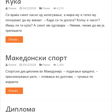
Куќа
Енена
04/12/2018
Разно
4,174
Се враќа синот касно од излегување, а мајка му и татко му
почнуваат да му викаат: – Каде си ти досега? Колку е часот?
Имаш ли ти куќа? А синот им одговара: – Немам, чекам да ми ја
препишетe.
Повеќе...
Македонски спорт
Енена
03/12/2018
Разно
1,204
Спортски дисциплини во Македонија: – подигање кредити, –
прескокнување рати, – пливање во долгови, – трчање по
жиранти.
Повеќе...
Диплома