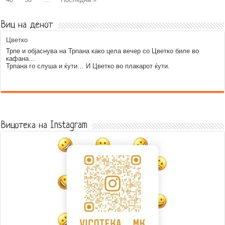
Виц на денот
Цветко
Трпе и објаснува на Трпана како цела вечер со Цветко биле во
кафана…
Трпана го слуша и ќути… И Цветко во плакарот ќути.
Error9
Вицотека на Instagram