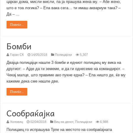
цајкан дома, мисли мисли, па ја прашува жена му. – Абе жено,
што е тоа логика? – Епа вака сега… ти имаш аквариум така? –
Да – …
Повеќе...
Бомби
Горан СК
14/05/2018
Полицајски
5,307
Двајца полицајци нашле 3 бомби и едниот полицаец му вика на
другиот: – Ајде да ги земеме, и да ги однесеме на командирот. –
Чекај малце, што правиме ако пукне една? – Епа ништо де, ќе му
кажеме дека сме нашле две.
Повеќе...
Сообраќајка
Холовиц
02/04/2018
Виц на денот
,
Полицајски
6,988
Полицаец го испрашува Трпе на местото на сообраќајната