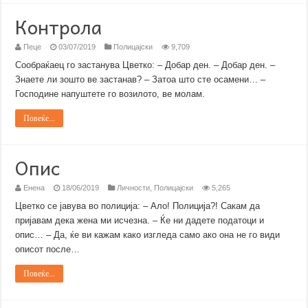
Контрола
Пеце
03/07/2019
Полицајски
9,709
Сообраќаец го застанува Цветко: – Добар ден. – Добар ден. –
Знаете ли зошто ве застанав? – Затоа што сте осамени… –
Господине напуштете го возилото, ве молам.
Повеќе...
Опис
Енена
18/06/2019
Личности
,
Полицајски
5,265
Цветко се јавува во полиција: – Ало! Полиција?! Сакам да
пријавам дека жена ми исчезна. – Ќе ни дадете податоци и
опис… – Да, ќе ви кажам како изгледа само ако она не го види
описот после…
Повеќе...