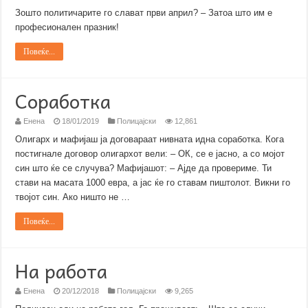
Зошто политичарите го слават први април? – Затоа што им е
професионален празник!
Повеќе...
Соработка
Енена
18/01/2019
Полицајски
12,861
Олигарх и мафијаш ја договараат нивната идна соработка. Кога
постигнале договор олигархот вели: – ОК, се е јасно, а со мојот
син што ќе се случува? Мафијашот: – Ајде да провериме. Ти
стави на масата 1000 евра, а јас ќе го ставам пиштолот. Викни го
твојот син. Ако ништо не …
Повеќе...
На работа
Енена
20/12/2018
Полицајски
9,265