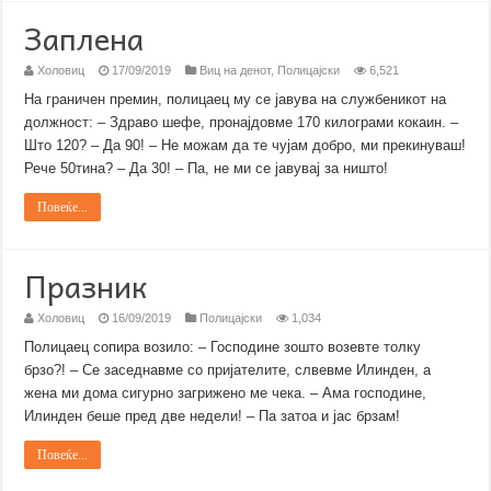
Заплена
Холовиц
17/09/2019
Виц на денот
,
Полицајски
6,521
На граничен премин, полицаец му се јавува на службеникот на
должност: – Здраво шефе, пронајдовме 170 килограми кокаин. –
Што 120? – Да 90! – Не можам да те чујам добро, ми прекинуваш!
Рече 50тина? – Да 30! – Па, не ми се јавувај за ништо!
Повеќе...
Празник
Холовиц
16/09/2019
Полицајски
1,034
Полицаец сопира возило: – Господине зошто возевте толку
брзо?! – Се заседнавме со пријателите, слвевме Илинден, а
жена ми дома сигурно загрижено ме чека. – Ама господине,
Илинден беше пред две недели! – Па затоа и јас брзам!
Повеќе...