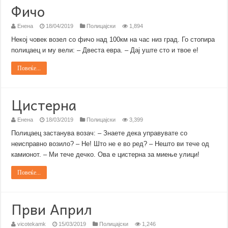
Фичо
Енена
18/04/2019
Полицајски
1,894
Некој човек возел со фичо над 100км на час низ град. Го стопира
полицаец и му вели: – Двеста евра. – Дај уште сто и твое е!
Повеќе...
Цистерна
Енена
18/03/2019
Полицајски
3,399
Полицаец застанува возач: – Знаете дека управувате со
неисправно возило? – Не! Што не е во ред? – Нешто ви тече од
камионот. – Ми тече дечко. Ова е цистерна за миење улици!
Повеќе...
Први Април
vicotekamk
15/03/2019
Полицајски
1,246