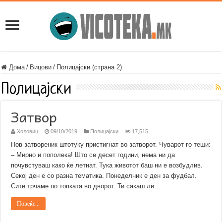
Дома
/
Вицови
/
Полицајски (страна 2)
Полицајски
Затвор
Холовиц
09/10/2019
Полицајски
17,515
Нов затвореник штотуку пристигнат во затворот. Чуварот го теши:
– Мирно и пополека! Што се десет години, нема ни да
почувстуваш како ќе летнат. Тука животот баш ни е возбудлив.
Секој ден е со разна тематика. Понеделник е ден за фудбал.
Сите трчаме по топката во дворот. Ти сакаш ли …
Повеќе...