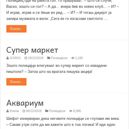
Полицаец оди на работа гол. Го прашуваат: – Што се случи,
Васко, зошто си гол? – А да… вчера бев во ноќен клуб… – И? –
И играв, играв и се беше во ред… – И? – И тогаш диџејот ја
запира музиката и вели: „Сега ќе го изгаснам светлото …
Повеќе...
Супер маркет
GORGI
18/12/2018
Полицајски
1,180
Зошто полицајци влегуваат во супер маркет со извадени
пиштоли? – Затоа што на вратата пишува акција!
Повеќе...
Аквариум
Енена
06/12/2018
Полицајски
8,386
Шефот изнервиран дека неговите полицајци се глупави им вика:
– Сакам утре сите да ми кажете што е тоа логика! И иде еден