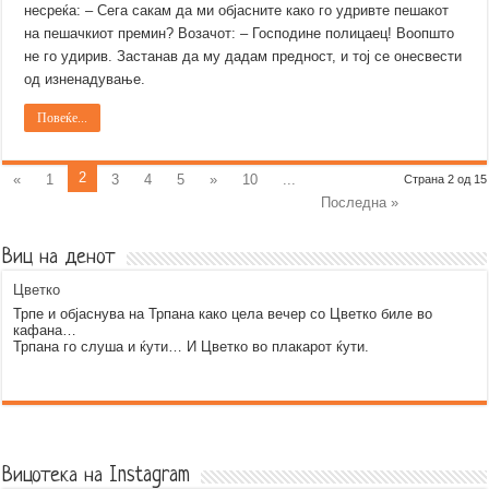
несреќа: – Сега сакам да ми објасните како го удривте пешакот
на пешачкиот премин? Возачот: – Господине полицаец! Воопшто
не го удирив. Застанав да му дадам предност, и тој се онесвести
од изненадување.
Повеќе...
2
«
1
3
4
5
»
10
...
Страна 2 од 15
Последна »
Виц на денот
Цветко
Трпе и објаснува на Трпана како цела вечер со Цветко биле во
кафана…
Трпана го слуша и ќути… И Цветко во плакарот ќути.
Error9
Вицотека на Instagram