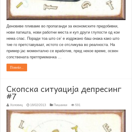
Деновиве пливаме во пропаганди за економските придобивки,
нови патишта, нови работни места и куп други глупости од кои
нема спас. Поради тоа што се’ е издржано баш онака како што
тие го претставуваат, истото се отсликува во реалноста. На
пример јас моментално се вработив, пред некое време, освен
сопствената претприемачка …
Повеќе...
Скопска ситуација депресинг
#7
Холовиц
18/02/2013
Пишанки
591