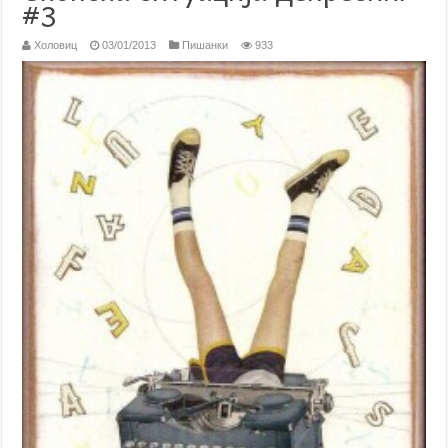
#3
Холовиц
03/01/2013
Пишанки
933