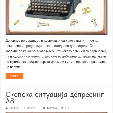
Деновиве не сардисаа информации од сите страни… почнаа
негативно и продолжија така последниве две недели. Се’
започна со канцерогеното месо што некако сами си го сервираме,
па продолжи со млекото што сме го добивале од крави напукани
на мувла ака асид во цврста форма и кулминираше со равиолите
на нестле …
Повеќе...
Скопска ситуација депресинг
#8
Холовиц
20/02/2013
Пишанки
706