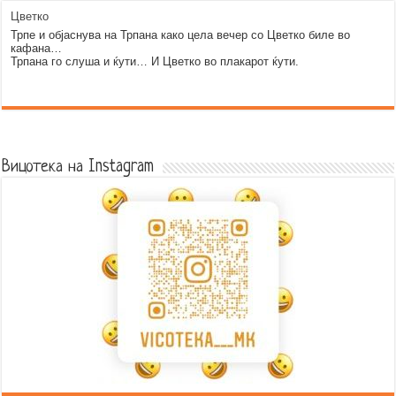
Цветко
Трпе и објаснува на Трпана како цела вечер со Цветко биле во
кафана…
Трпана го слуша и ќути… И Цветко во плакарот ќути.
Error9
Вицотека на Instagram