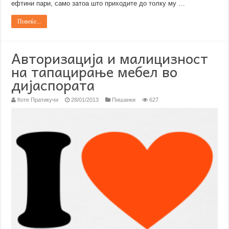
ефтини пари, само затоа што приходите до толку му …
Повеќе...
Авторизација и малицизност
на тапацирање мебел во
дијаспората
Коте Пратикучи
28/01/2013
Пишанки
627