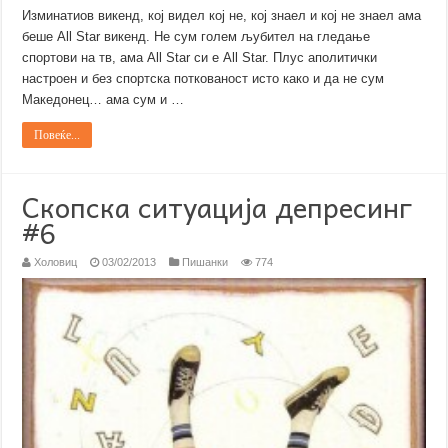
Изминатиов викенд, кој видел кој не, кој знаел и кој не знаел ама
беше All Star викенд. Не сум голем љубител на гледање
спортови на тв, ама All Star си е All Star. Плус аполитички
настроен и без спортска поткованост исто како и да не сум
Македонец… ама сум и …
Повеќе...
Скопска ситуација депресинг
#6
Холовиц
03/02/2013
Пишанки
774