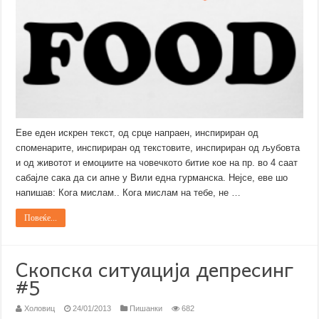
Eве еден искрен текст, од срце напраен, инспириран од
споменарите, инспириран од текстовите, инспириран од љубовта
и од животот и емоциите на човечкото битие кое на пр. во 4 саат
сабајле сака да си апне у Вили една гурманска. Нејсе, еве шо
напишав: Кога мислам.. Кога мислам на тебе, не …
Повеќе...
Скопска ситуација депресинг
#5
Холовиц
24/01/2013
Пишанки
682