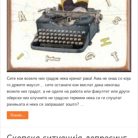
Сите кои возеле низ градов нека кренат рака! Ама не онаа со која
го држите маусот… сите останати кои мислат дека некогаш
возеле низ градот, а не оделе на работа или факултет или други
обврски низ клучните ни градски термини нека си ги спуштат
рачињата и нека се запрашаат зошто? …
Повеќе...
Скопска ситуација депресинг