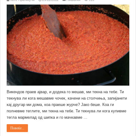
Викендов праев ајвар, и додека го мешав, ми текна на тебе. Ти
текнува ли кога мешавме чочек, качени на столчиња, запијанети
кај другар ми дома, коа праеше журче? Јако беше. Коа ги
полневме теглите, ми текна на тебе. Ти текнува ли кога купивме
тегла мармелад од шипка и го мачкавме …
Повеќе...