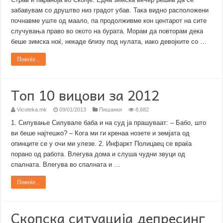
забавувам со друштво низ градот убав. Така видно расположени
почнавме уште од маало, па продолживме кон центарот на сите
случувања право во окото на бурата. Морам да повторам дека
беше зимска ноќ, некаде близу под нулата, иако девојките со …
Повеќе...
Топ 10 вицови за 2012
Vicoteka.mk
09/01/2013
Пишанки
8,682
1. Силување Силувале баба и на суд ја прашуваат: – Бабо, што
ви беше најтешко? – Кога ми ги кренаа нозете и земјата од
опинците се у очи ми улезе. 2. Инфаркт Полицаец се враќа
порано од работа. Влегува дома и слуша чудни звуци од
спалната. Влегува во спалната и …
Повеќе...
Скопска ситуација депресинг