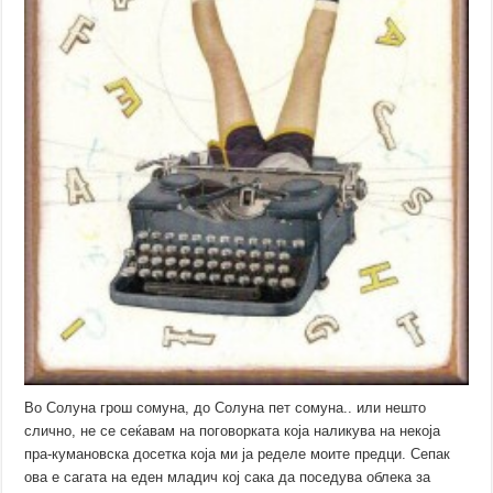
Во Солуна грош сомуна, до Солуна пет сомуна.. или нешто
слично, не се сеќавам на поговорката која наликува на некоја
пра-кумановска досетка која ми ја ределе моите предци. Сепак
ова е сагата на еден младич кој сака да поседува облека за