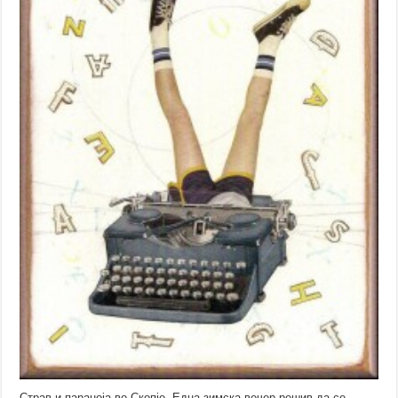
Страв и параноја во Скопје. Една зимска вечер решив да се