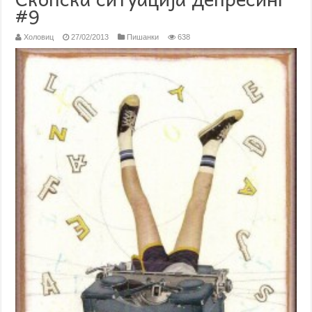
#9
Холовиц
27/02/2013
Пишанки
638