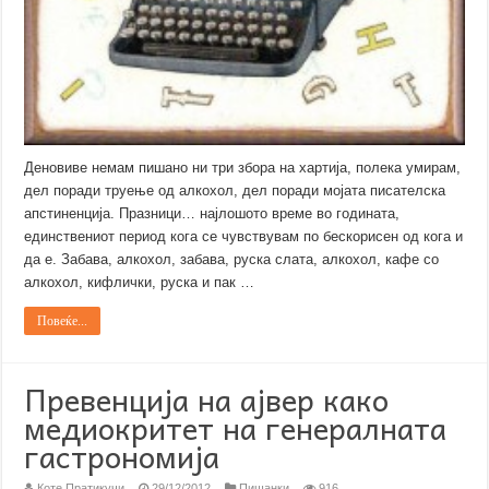
Деновиве немам пишано ни три збора на хартија, полека умирам,
дел поради труење од алкохол, дел поради мојата писателска
апстиненција. Празници… најлошото време во годината,
единствениот период кога се чувствувам по бескорисен од кога и
да е. Забава, алкохол, забава, руска слата, алкохол, кафе со
алкохол, кифлички, руска и пак …
Повеќе...
Превенција на ајвер како
медиокритет на генералната
гастрономија
Коте Пратикучи
29/12/2012
Пишанки
916