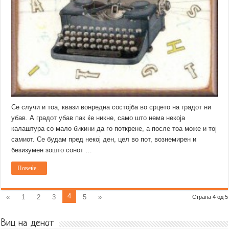
Се случи и тоа, квази вонредна состојба во срцето на градот ни
убав. А градот убав пак ќе никне, само што нема некоја
калаштура со мало бикини да го поткрене, а после тоа може и тој
самиот. Се будам пред некој ден, цел во пот, вознемирен и
безизумен зошто сонот …
Повеќе...
4
«
1
2
3
5
»
Страна 4 од 5
Виц на денот