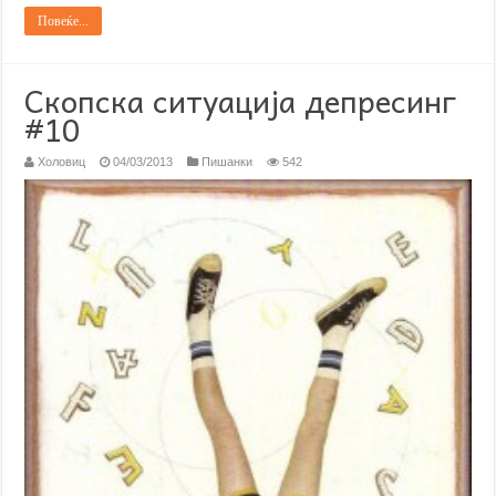
Повеќе...
Скопска ситуација депресинг
#10
Холовиц
04/03/2013
Пишанки
542