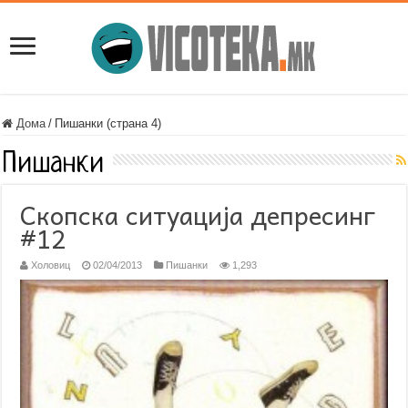
Дома
/
Пишанки (страна 4)
Пишанки
Скопска ситуација депресинг
#12
Холовиц
02/04/2013
Пишанки
1,293