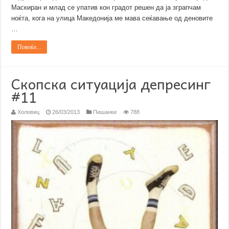
Маскиран и млад се упатив кон градот решен да ја зграпчам
ноќта, кога на улица Македонија ме мава сеќавање од деновите
…
Повеќе...
Скопска ситуација депресинг
#11
Холовиц
26/03/2013
Пишанки
788