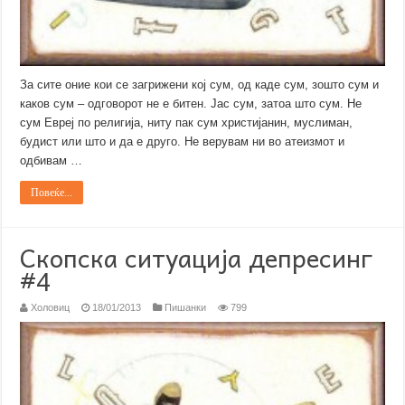
За сите оние кои се загрижени кој сум, од каде сум, зошто сум и
каков сум – одговорот не е битен. Јас сум, затоа што сум. Не
сум Евреј по религија, ниту пак сум христијанин, муслиман,
будист или што и да е друго. Не верувам ни во атеизмот и
одбивам …
Повеќе...
Скопска ситуација депресинг
#4
Холовиц
18/01/2013
Пишанки
799