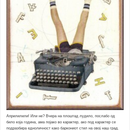
Априлилили! Или не? Вчера на плоштад лудило, послабо од
било која година, ама појако во карактер, ако под карактер се
подразбира едноличност како баркониот стил на овој наш град.