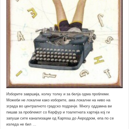
Изборите завршија, колку толку и за белја одма проблеми.
Можеби не локални како изборите, ама локални на ниво на
зграда во централното градско подрачје. Многу оддамна ви
пишав за проблемот со Керфур и тоалетната хартија кој ги
запуши сите канализации од Карпош до Аеродром, епа по се
изледа не бил …