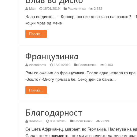
Маи
18/01/2019
Расистички
2,532
Влав во диско… – Келнер, шо пие девојкана на шанкот? – 1
коцки мраз од мене
Повеќе...
Французинка
vicotekamk
16/01/2019
Расистички
9,103
Ром се оженил со французинка. После една недела го праш
-Зошто? -Многу прљава бе. Секој ден се бања…
Повеќе...
Благодарност
Холовиц
08/01/2019
Расистички
2,699
Се шета Африканец, мигрант, во Германија. Налетува на ед
Фала што ме примивте, што ми дозволивте да живеам овде