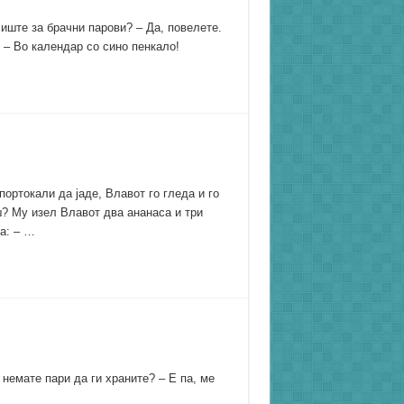
иште за брачни парови? – Да, повелете.
 – Во календар со сино пенкало!
ортокали да јаде, Влавот го гледа и го
ш? Му изел Влавот два ананаса и три
а: – …
 немате пари да ги храните? – Е па, ме