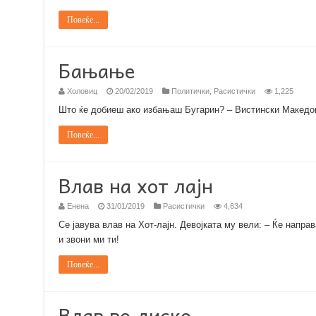
Повеќе...
Бањање
Холовиц
20/02/2019
Политички
,
Расистички
1,225
Што ќе добиеш ако избањаш Бугарин? – Вистински Македон
Повеќе...
Влав на хот лајн
Енена
31/01/2019
Расистички
4,634
Се јавува влав на Хот-лајн. Девојката му вели: – Ќе напра
и звони ми ти!
Повеќе...
Влав во диско