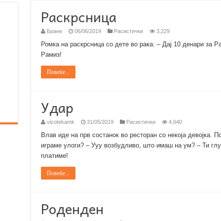
Раскрсница
Бране
06/06/2019
Расистички
3,229
Ромка на раскрсница со дете во рака: – Дај 10 денари за Ра
Рамиз!
Повеќе...
Удар
vicotekamk
31/05/2019
Расистички
4,640
Влав иде на прв состанок во ресторан со некоја девојка. П
играме улоги? – Ууу возбудливо, што имаш на ум? – Ти гл
платиме!
Повеќе...
Роденден