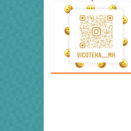
Error9
Error9