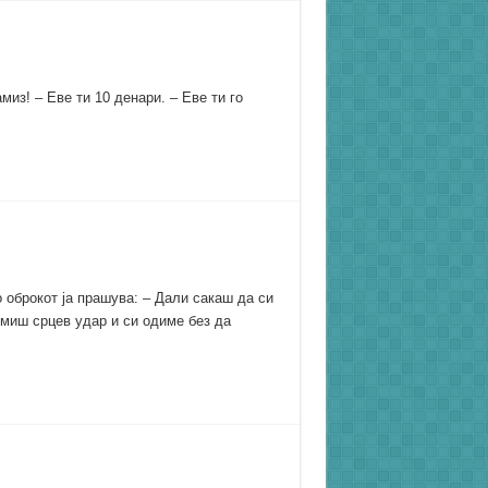
миз! – Еве ти 10 денари. – Еве ти го
о оброкот ја прашува: – Дали сакаш да си
умиш срцев удар и си одиме без да