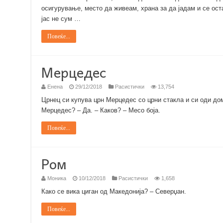
осигурување, место да живеам, храна за да јадам и се ост
јас не сум …
Повеќе...
Мерцедес
Енена
29/12/2018
Расистички
13,754
Црнец си купува црн Мерцедес со црни стакла и си оди до
Мерцедес? – Да. – Каков? – Месо боја.
Повеќе...
Ром
Моника
10/12/2018
Расистички
1,658
Како се вика циган од Македонија? – Северџан.
Повеќе...