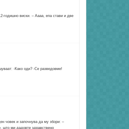
2-годишно виски. – Аааа, епа стави и две
уваат: -Како оди? -Се разведовме!
ен човек и започнува да му збори: –
, што ми дадовте здравствено