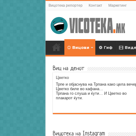
Вицотека репортер
Контакт
Маркетинг
Вицови
Гиф
Вид
Виц на денот
Цветко
Трпе и објаснува на Трпана како цела вече
Цветко биле во кафана…
Трпана го слуша и ќути… И Цветко во
плакарот ќути.
Error9
Вицотека на Instagram