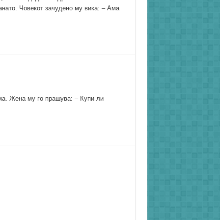
анато. Човекот зачудено му вика: – Ама
ма. Жена му го прашува: – Купи ли