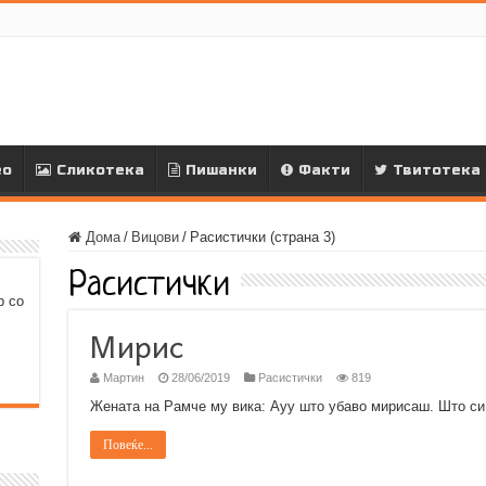
ео
Сликотека
Пишанки
Факти
Твитотека
Дома
/
Вицови
/
Расистички (страна 3)
Расистички
р со
Мирис
Мартин
28/06/2019
Расистички
819
Жената на Рамче му вика: Ауу што убаво мирисаш. Што си 
Повеќе...