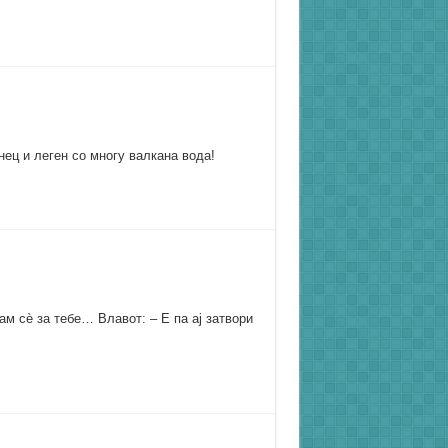
ец и леген со многу валкана вода!
вам сѐ за тебе… Влавот: – Е па ај затвори