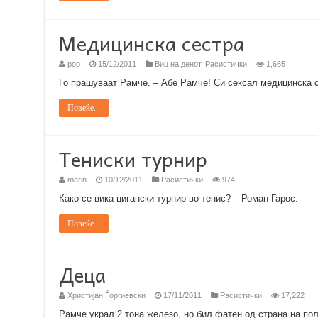
Медицинска сестра
pop
15/12/2011
Виц на денот
,
Расистички
1,665
Го прашуваат Рамче. – Абе Рамче! Си сексал медицинска с
Повеќе...
Тениски турнир
marin
10/12/2011
Расистички
974
Како се вика цигански турнир во тенис? – Роман Гарос.
Повеќе...
Деца
Христијан Ѓоргиевски
17/11/2011
Расистички
17,222
Рамче украл 2 тона железо, но бил фатен од страна на поли