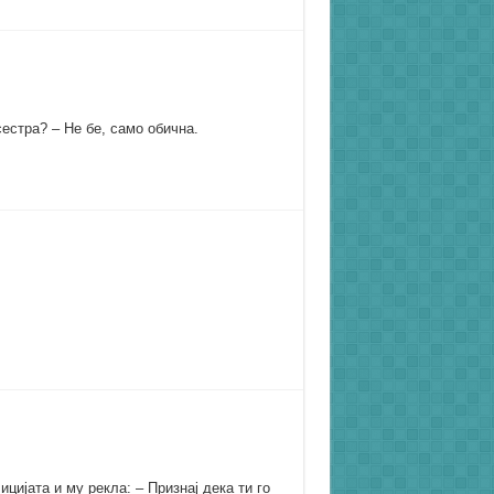
естра? – Не бе, само обична.
цијата и му рекла: – Признај дека ти го