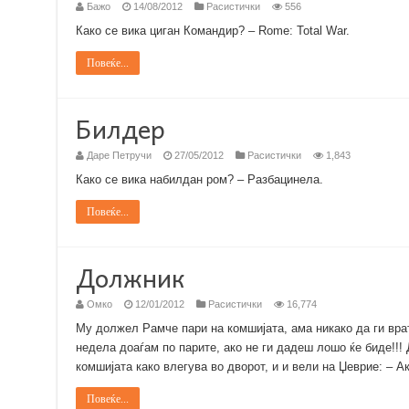
Бажо
14/08/2012
Расистички
556
Како се вика циган Командир? – Rome: Total War.
Повеќе...
Билдер
Даре Петручи
27/05/2012
Расистички
1,843
Како се вика набилдан ром? – Разбацинела.
Повеќе...
Должник
Омко
12/01/2012
Расистички
16,774
Му должел Рамче пари на комшијата, ама никако да ги врат
недела доаѓам по парите, ако не ги дадеш лошо ќе биде!!!
комшијата како влегува во дворот, и и вели на Џеврие: – А
Повеќе...