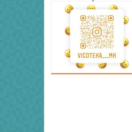
Error9
Error9