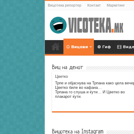
Вицотека репортер
Контакт
Маркетинг
Вицови
Гиф
Вид
Виц на денот
Цветко
Трпе и објаснува на Трпана како цела вече
Цветко биле во кафана…
Трпана го слуша и ќути… И Цветко во
плакарот ќути.
Error9
Вицотека на Instagram