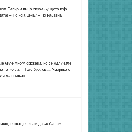
ол Елвир и им ја украл бундата која
ата! – По која цена? – По набавна!
Тие биле многу скржави, но се одлучиле
а татко си: – Тато бре, оваа Америка е
олжи да пливаш…
омош, помош,не знам да се бањам!