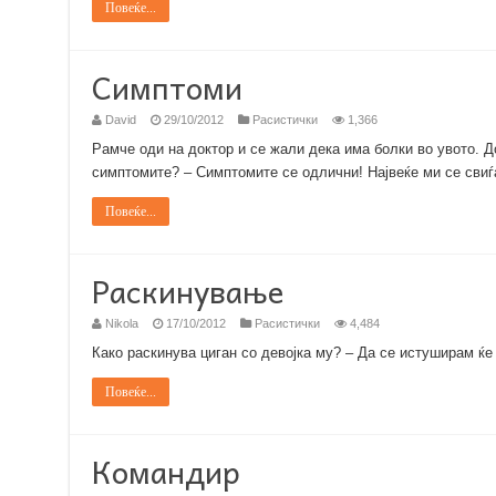
Повеќе...
Симптоми
David
29/10/2012
Расистички
1,366
Рамче оди на доктор и се жали дека има болки во увото. Д
симптомите? – Симптомите се одлични! Највеќе ми се свиѓ
Повеќе...
Раскинување
Nikola
17/10/2012
Расистички
4,484
Како раскинува циган со девојка му? – Да се истуширам ќе 
Повеќе...
Командир