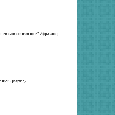
 вие сите сте вака црни? Африканецот: –
е први братучеди.