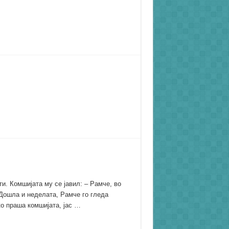
и. Комшијата му се јавил: – Рамче, во
 Дошла и неделата, Рамче го гледа
ко праша комшијата, јас …