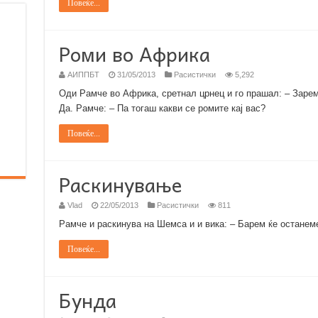
Повеќе...
Роми во Африка
АИППБТ
31/05/2013
Расистички
5,292
Оди Рамче во Африка, сретнал црнец и го прашал: – Зарем
Да. Рамче: – Па тогаш какви се ромите кај вас?
Повеќе...
Раскинување
Vlad
22/05/2013
Расистички
811
Рамче и раскинува на Шемса и и вика: – Барем ќе останем
Повеќе...
Бунда