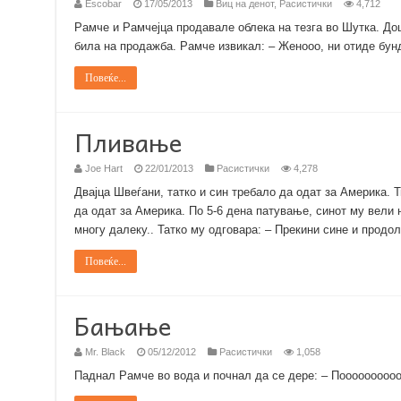
Escobar
17/05/2013
Виц на денот
,
Расистички
4,712
Рамче и Рамчејца продавале облека на тезга во Шутка. Дош
била на продажба. Рамче извикал: – Женооо, ни отиде бунд
Повеќе...
Пливање
Joe Hart
22/01/2013
Расистички
4,278
Двајца Швеѓани, татко и син требало да одат за Америка. 
да одат за Америка. По 5-6 дена патување, синот му вели н
многу далеку.. Татко му одговара: – Прекини сине и прод
Повеќе...
Бањање
Mr. Black
05/12/2012
Расистички
1,058
Паднал Рамче во вода и почнал да се дере: – Пооооооооо