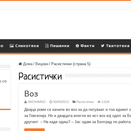
ео
Сликотека
Пишанки
Факти
Твитотека
Дома
/
Вицови
/
Расистички (страна 5)
Расистички
р со
Воз
ANONIMNO
30/09/2013
Расистички
3,628
Двајца роми се качиле во воз за да патуваат и тоа едниот о
за Гевгелија. Но и двајцата влегле во ист воз кој одел за 
другиот: – На каде одиш? – Јас одам за Белград по работа