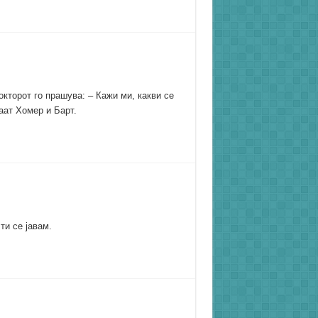
окторот го прашува: – Кажи ми, какви се
аат Хомер и Барт.
ти се јавам.