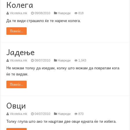
Колега
Vicoteka.mk
09/08/2010
Навреди
818
Да те види страшило ќе те нарече колега.
Повеќе...
Јадење
Vicoteka.mk
08/07/2010
Навреди
1,043
Не можам толку да изедам, колку што можам да повратам кога
ќе те видам.
Повеќе...
Овци
Vicoteka.mk
04/07/2010
Навреди
870
Толку глупа што ако ти нацртам две овци едната ќе ти избега.