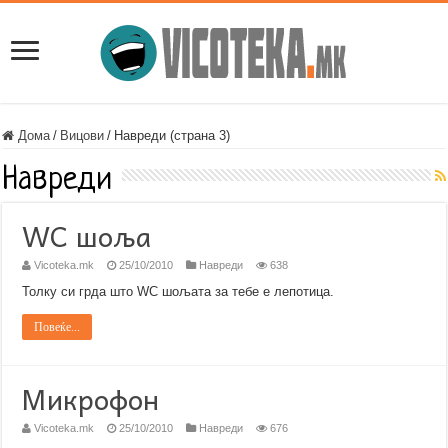
Дома
/
Вицови
/
Навреди (страна 3)
Навреди
WC шоља
Vicoteka.mk
25/10/2010
Навреди
638
Толку си грда што WC шољата за тебе е лепотица.
Повеќе...
Микрофон
Vicoteka.mk
25/10/2010
Навреди
676