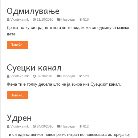
Одмилување
Vicoteka.mk
11/10/2010
Навреди
518
Дечко толку си грд, што кога ќе те видам ми се одмилува машко
дете!
Повеќе...
Суецки канал
Vicoteka.mk
07/10/2010
Навреди
529
Жена ти е толку дебела што не ја збира низ Суецкиот канал.
Повеќе...
Удрен
Vicoteka.mk
24/09/2010
Навреди
612
Ти си единствениот човек региститран во човековата историја кој