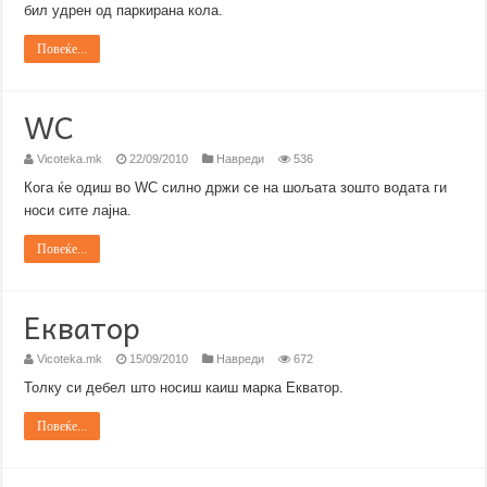
бил удрен од паркирана кола.
Повеќе...
WC
Vicoteka.mk
22/09/2010
Навреди
536
Кога ќе одиш во WC силно држи се на шољата зошто водата ги
носи сите лајна.
Повеќе...
Екватор
Vicoteka.mk
15/09/2010
Навреди
672
Толку си дебел што носиш каиш марка Екватор.
Повеќе...