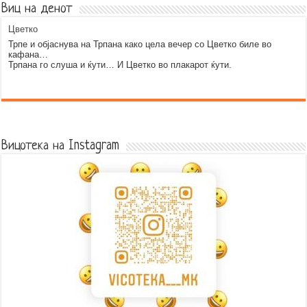
Виц на денот
Цветко
Трпе и објаснува на Трпана како цела вечер со Цветко биле во
кафана…
Трпана го слуша и ќути… И Цветко во плакарот ќути.
Error9
Вицотека на Instagram