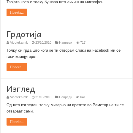
Твојата коса е толку бушава што личиш на микрофон.
Повеќе...
Грдотија
Vicoteka.mk
23/10/2010
Навреди
717
Толку си грда што кога ќе ти отворам слики на Facebook ми се
гаси компјутерот.
Повеќе...
Изглед
Vicoteka.mk
21/10/2010
Навреди
641
Од што изгледаш толку мизерно ни вратите во Рамстор не ти се
отвараат сами.
Повеќе...