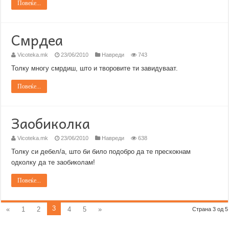
Повеќе...
Смрдеа
Vicoteka.mk
23/06/2010
Навреди
743
Толку многу смрдиш, што и творовите ти завидуваат.
Повеќе...
Заобиколка
Vicoteka.mk
23/06/2010
Навреди
638
Толку си дебел/а, што би било подобро да те прескокнам
одколку да те заобиколам!
Повеќе...
3
«
1
2
4
5
»
Страна 3 од 5