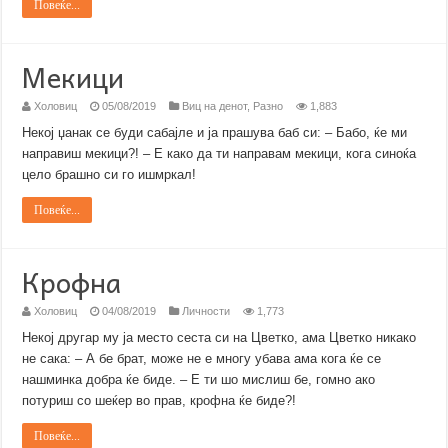
Повеќе...
Мекици
Холовиц
05/08/2019
Виц на денот
,
Разно
1,883
Некој џанак се буди сабајле и ја прашува баб си: – Бабо, ќе ми
направиш мекици?! – Е како да ти направам мекици, кога синоќа
цело брашно си го ишмркал!
Повеќе...
Крофна
Холовиц
04/08/2019
Личности
1,773
Некој другар му ја место сеста си на Цветко, ама Цветко никако
не сака: – А бе брат, можe не е многу убава ама кога ќе се
нашминка добра ќе биде. – Е ти шо мислиш бе, гомно ако
потуриш со шеќер во прав, крофна ќе биде?!
Повеќе...