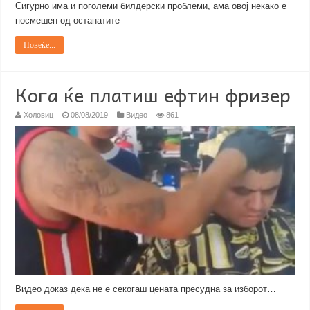
Сигурно има и поголеми билдерски проблеми, ама овој некако е
посмешен од останатите
Повеќе...
Кога ќе платиш ефтин фризер
Холовиц
08/08/2019
Видео
861
Видео доказ дека не е секогаш цената пресудна за изборот…