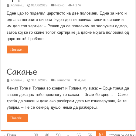
Холовиц
01/08/2019
Разно
4,174
Еден цар го поделил царството на две половини. Една за него и
една за неговите синови. Еден ден ги повикал своите синови и
им дал топ хартија: – Решив да се повлечам во заслужен одмор,
затоа кој ќе го скине топот хартија ќе ја дабие мојата половина од
царството! Пробале …
Повеќе...
Сакање
Холовиц
31/07/2019
Личности
4,928
Лежат Трпе и Трпана во кревет и Трпана му вика: – Срце треба да
знаеш дека јас тебе премногу те сакам. – Знам бе срце… – Само
треба да знаеш и дека ако разберам дека ме изневеруваш, ќе те
убијам. – Не се секирај душо, нема да разбереш.
Повеќе...
57
« Прва
...
30
40
50
«
55
56
Страна 57 од 658