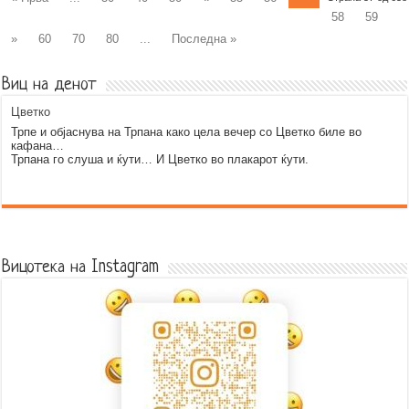
58
59
»
60
70
80
...
Последна »
Виц на денот
Цветко
Трпе и објаснува на Трпана како цела вечер со Цветко биле во
кафана…
Трпана го слуша и ќути… И Цветко во плакарот ќути.
Error9
Вицотека на Instagram