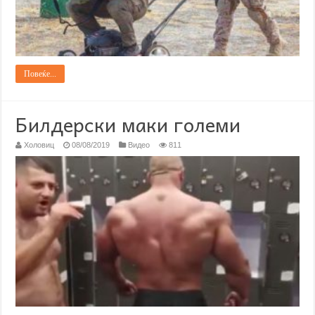
Повеќе...
Билдерски маки големи
Холовиц
08/08/2019
Видео
811