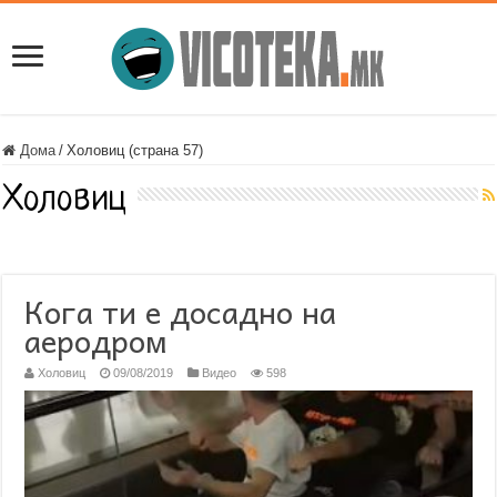
Дома
/
Холовиц (страна 57)
Холовиц
Кога ти е досадно на
аеродром
Холовиц
09/08/2019
Видео
598