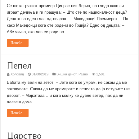
Се шета грчкиот премиер Ципрас низ Лерин, па гледа како си
играат дечиња и ги прашува: – Што сте по националност деца?
Децата во еден глас одговараат. – Македонци! Премиерот: – Па
како Македонци кога сте родени во Грција? Едно од децата: –
Абе чичко, aко лав се роди во …
Повеќе...
Пепел
Холовиц
01/08/2019
Виц на денот
,
Разно
1,501
Бабата му вели на зетот: – Зете кога ќе умрам, не сакам да ме
закопувате. Сакам да ме кремирате и пепелта да ја истурите низ
дворот. – Мајкатааа… и кога малку ќе дувне ветер, пак да ни
влезеш дома…
Повеќе...
Царство