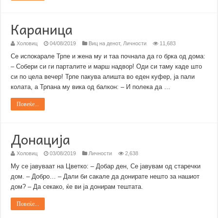
Караница
Холовиц
04/08/2019
Виц на денот
,
Личности
11,683
Се испокарале Трпе и жена му и таа почнала да го брка од дома:
– Собери си ги парталите и марш надвор! Оди си таму каде што
си по цела вечер! Трпе пакува алишта во еден куфер, ја пали
колата, а Трпана му вика од балкон: – И полека да …
Повеќе...
Донација
Холовиц
03/08/2019
Личности
2,638
Му се јавуваат на Цветко: – Добар ден, Се јавувам од старечки
дом. – Добро… – Дали би сакале да донирате нешто за нашиот
дом? – Да секако, ќе ви ја донирам тештата.
Повеќе...