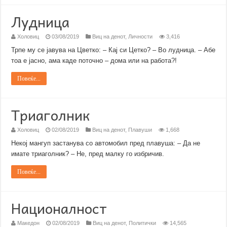
Лудница
Холовиц
03/08/2019
Виц на денот
,
Личности
3,416
Трпе му се јавува на Цветко: – Кај си Цетко? – Во лудница. – Абе
тоа е јасно, ама каде поточно – дома или на работа?!
Повеќе...
Триаголник
Холовиц
02/08/2019
Виц на денот
,
Плавуши
1,668
Некој мангуп застанува со автомобил пред плавуша: – Да не
имате триаголник? – Не, пред малку го избричив.
Повеќе...
Националност
Македон
02/08/2019
Виц на денот
,
Политички
14,565