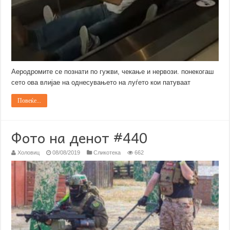
Аеродромите се познати по гужви, чекање и нервози. понекогаш
сето ова влијае на однесувањето на луѓето кои патуваат
Повеќе...
Фото на денот #440
Холовиц
08/08/2019
Сликотека
662