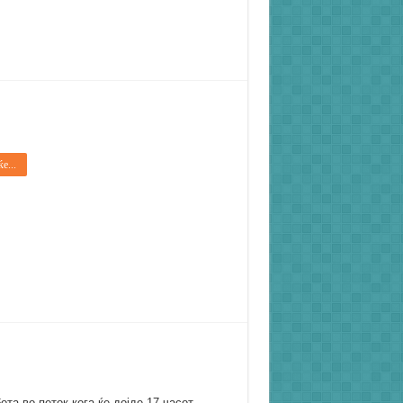
е...
ота во петок кога ќе дојде 17 часот.