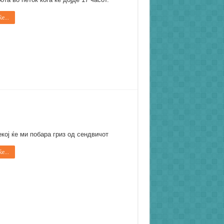
е...
екој ќе ми побара гриз од сендвичот
е...