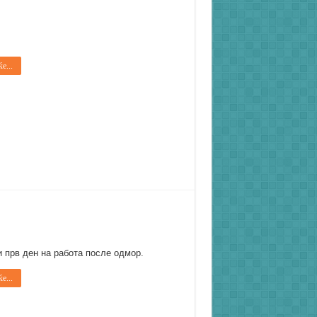
е...
и прв ден на работа после одмор.
е...