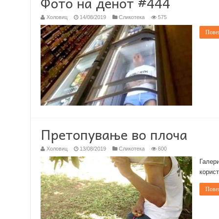
Фото на денот #444
Холовиц
14/08/2019
Сликотека
575
Повеќ
Претопување во плоча
Холовиц
13/08/2019
Сликотека
600
Галери
корист
Повеќ