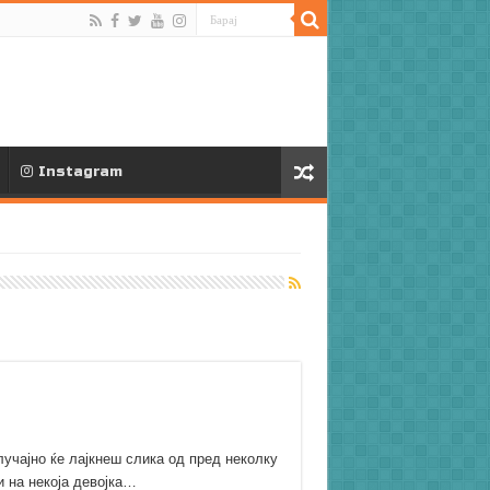
Instagram
лучајно ќе лајкнеш слика од пред неколку
 на некоја девојка…