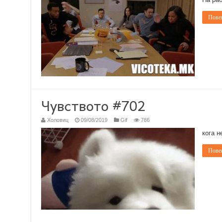
Повеќ
Чувството #702
Холовиц
09/08/2019
Gif
786
кога н
Повеќ