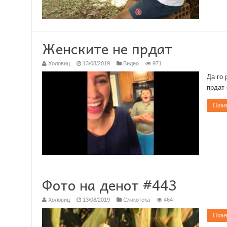
Женските не прдат
Холовиц
13/08/2019
Видео
971
Да го 
прдат 
Повеќ
Фото на денот #443
Холовиц
13/08/2019
Сликотека
464
Повеќ