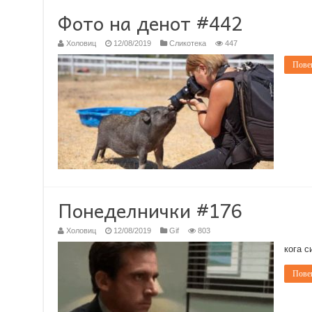
Фото на денот #442
Холовиц
12/08/2019
Сликотека
447
Повеќ
Понеделнички #176
Холовиц
12/08/2019
Gif
803
кога с
Повеќ