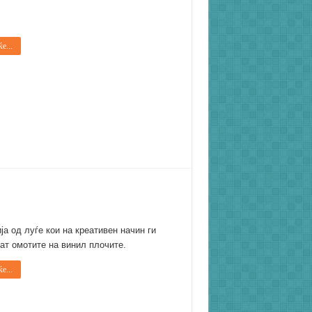
е...
ја од луѓе кои на креативен начин ги
ат омотите на винил плочите.
е...