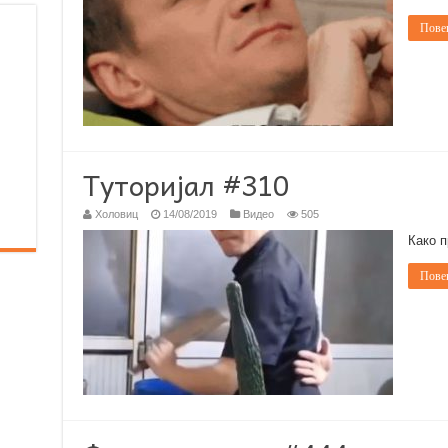
Повеќ
Туторијал #310
Холовиц
14/08/2019
Видео
505
Како п
Повеќ