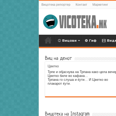
Вицотека репортер
Контакт
Маркетинг
Вицови
Гиф
Вид
Виц на денот
Цветко
Трпе и објаснува на Трпана како цела вече
Цветко биле во кафана…
Трпана го слуша и ќути… И Цветко во
плакарот ќути.
Error9
Вицотека на Instagram