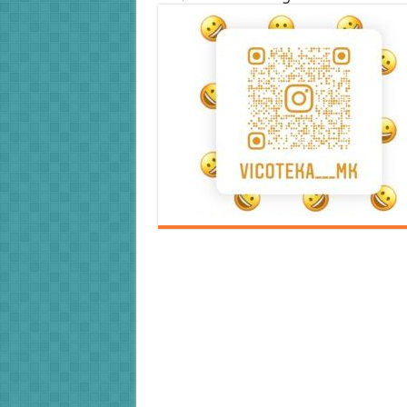
Error9
Error9