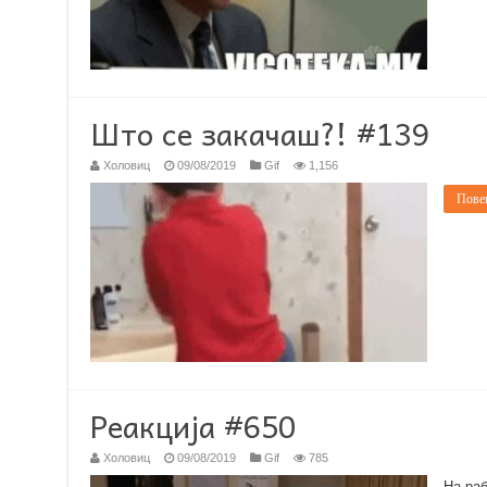
Што се закачаш?! #139
Холовиц
09/08/2019
Gif
1,156
Повеќ
Реакција #650
Холовиц
09/08/2019
Gif
785
На раб