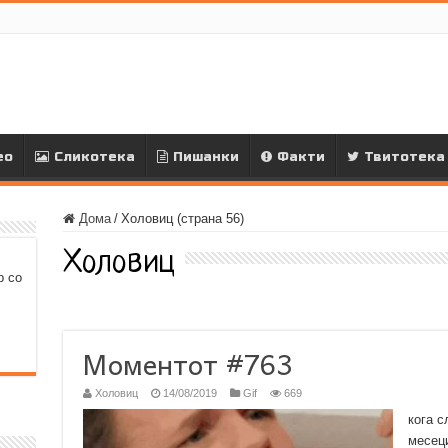
ео
Сликотека
Пишанки
Факти
Твитотека
Дома
/
Холовиц (страна 56)
Холовиц
р со
Моментот #763
Холовиц
14/08/2019
Gif
669
кога с
месеци