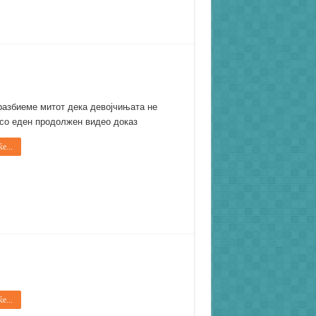
разбиеме митот дека девојчињата не
со еден продолжен видео доказ
е...
е...