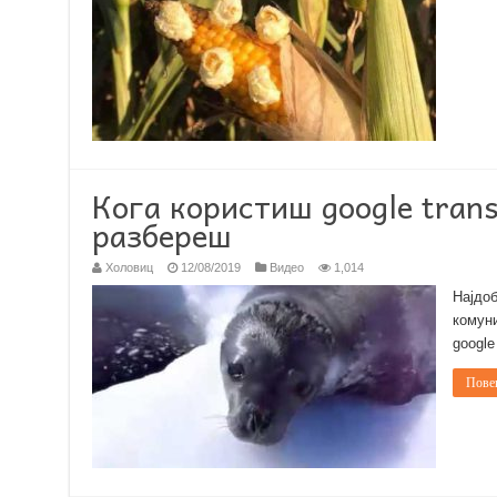
Кога користиш google trans
разбереш
Холовиц
12/08/2019
Видео
1,014
Најдоб
комуни
google
Повеќ