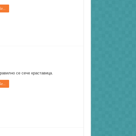
е...
равилно се сече краставица.
е...