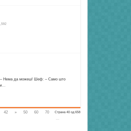
,592
к: – Нема да можеш! Шеф: – Само што
ти…
42
»
50
60
70
Страна 40 од 658
...