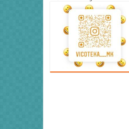
Error9
Error9