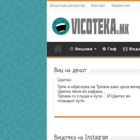
Вицотека репортер
Контакт
Маркетинг
Вицови
Гиф
Вид
Виц на денот
Цветко
Трпе и објаснува на Трпана како цела вече
Цветко биле во кафана…
Трпана го слуша и ќути… И Цветко во
плакарот ќути.
Error9
Вицотека на Instagram