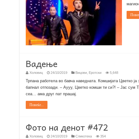
магион
Повеќ
Вадење
Холовиц
24/10/2019
Вицови
,
Еротски
5,648
Трпана работела во бавча наведната. Комшијата Цветко ја 
бапнал отпозади. – Аууу, Цветко комши ти си?! – Јас сум Т
сеа… ама друг пат прашај.
Повеќе...
Фото на денот #472
Холовиц
24/10/2019
Сликотека
354