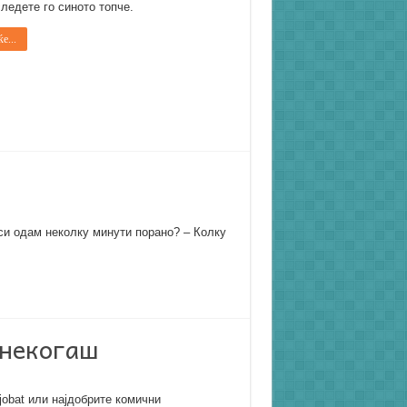
ледете го синото топче.
е...
 си одам неколку минути порано? – Колку
 некогаш
obat или најдобрите комични