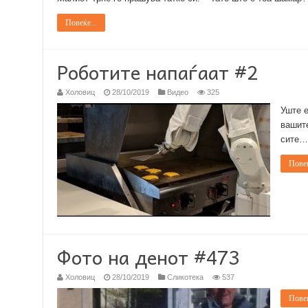
Повеќе...
Роботите напаѓаат #2
Холовиц
28/10/2019
Видео
325
Уште е
вашите
сите…
Повеќ
Фото на денот #473
Холовиц
28/10/2019
Сликотека
537
Повеќ