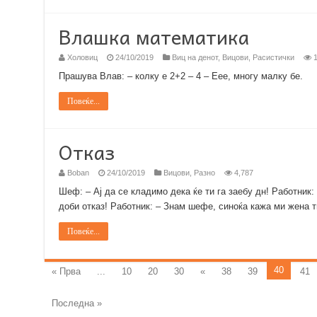
Влашка математика
Холовиц
24/10/2019
Виц на денот
,
Вицови
,
Расистички
1
Прашува Влав: – колку е 2+2 – 4 – Еее, многу малку бе.
Повеќе...
Отказ
Boban
24/10/2019
Вицови
,
Разно
4,787
Шеф: – Aј да се кладимо дека ќе ти га заебу дн! Работни
доби отказ! Работник: – Знам шефе, синоќа кажа ми жена 
Повеќе...
40
« Прва
...
10
20
30
«
38
39
41
Последна »