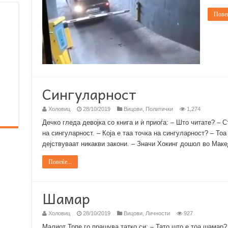
Повеќ
Сингуларност
Холовиц
28/10/2019
Вицови
,
Политички
1,274
Дечко гледа девојка со книга и ѝ приоѓа: – Што читате? – 
на сингуларност. – Која е таа точка на сингуларност? – То
дејствуваат никакви закони. – Значи Хокинг дошол во Маке
Повеќе...
Шамар
Холовиц
28/10/2019
Вицови
,
Личности
927
Малиот Трпе го прашува татко си: – Тато што е тоа шамар? 