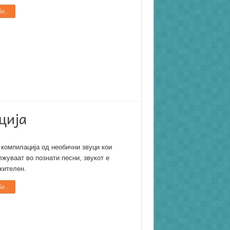
е...
ција
компилација од необични звуци кои
жуваат во познати песни, звукот е
жителен.
е...