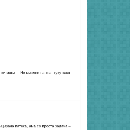
ки маки. – Не мислев на тоа, туку како
цирана патека, ама со проста задача –