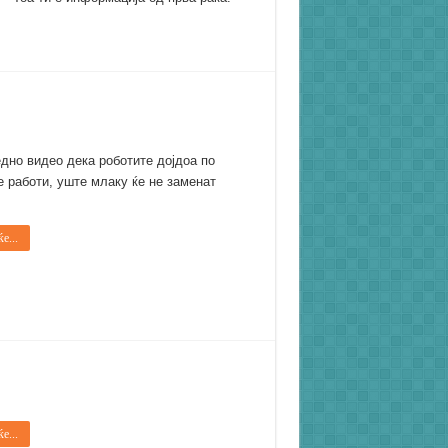
дно видео дека роботите дојдоа по
 работи, уште млаку ќе не заменат
е...
е...