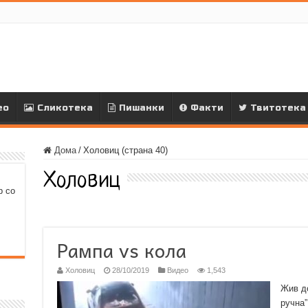
ео
Сликотека
Пишанки
Факти
Твитотека
Дома
/
Холовиц (страна 40)
Холовиц
р со
Рампа vs кола
Холовиц
28/10/2019
Видео
1,543
Жив до
ручна”