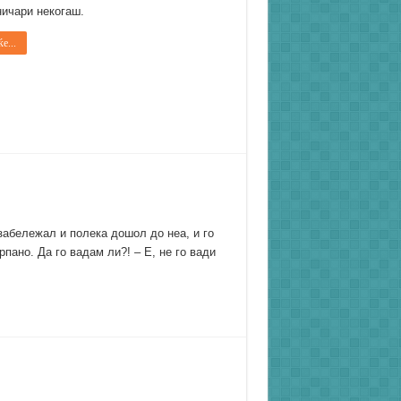
ичари некогаш.
е...
забележал и полека дошол до неа, и го
рпано. Да го вадам ли?! – Е, не го вади