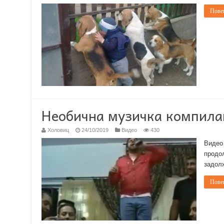
Повеќ
Необична музичка компила
Холовиц
24/10/2019
Видео
430
Видео 
продол
задол
Повеќ