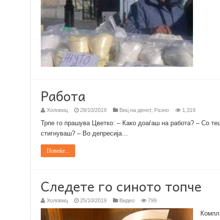
Работа
Холовиц
28/10/2019
Виц на денот
,
Разно
1,319
Трпе го прашува Цветко: – Како доаѓаш на работа? – Со теш
стигнуваш? – Во депресија…
Повеќе...
Следете го синото топче
Холовиц
25/10/2019
Видео
799
Компли