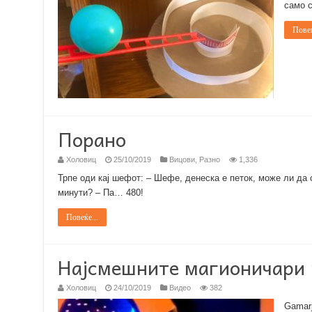
само с
Повеќ
Порано
Холовиц
25/10/2019
Вицови
,
Разно
1,336
Трпе оди кај шефот: – Шефе, денеска е петок, може ли да
минути? – Па… 480!
Повеќе...
Најсмешните магионичари
Холовиц
24/10/2019
Видео
382
Gamarj