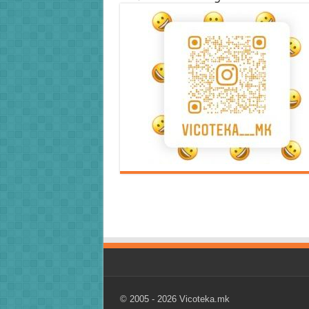
Error9
Error9
© 2005 - 2026
Vicoteka.mk