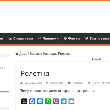
ео
Сликотека
Пишанки
Факти
Твитотека
Дома
/
Вицови
/
Навреди
/
Ролетна
Error9
р со
Ролетна
Тања Димова
26/09/2011
Навреди
1,243 Преглед
Толку си слаб што дома те користат како ролетна.
X
F
M
W
V
T
E
a
e
h
i
e
m