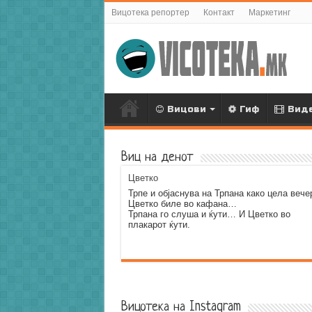
Вицотека репортер
Контакт
Маркетинг
Вицови
Гиф
Вид
Виц на денот
Цветко
Трпе и објаснува на Трпана како цела вече
Цветко биле во кафана…
Трпана го слуша и ќути… И Цветко во
плакарот ќути.
Error9
Вицотека на Instagram