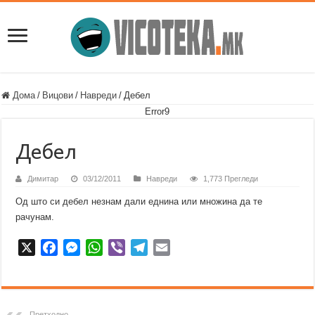
Дома
/
Вицови
/
Навреди
/
Дебел
Error9
Дебел
Димитар
03/12/2011
Навреди
1,773 Прегледи
Од што си дебел незнам дали еднина или множина да те
рачунам.
X
F
M
W
V
T
E
a
e
h
i
e
m
c
s
a
b
l
a
e
s
t
e
e
i
b
e
s
r
g
l
Претходно