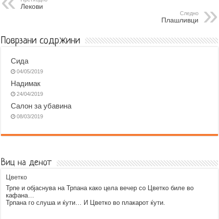
Лекови
o
n
A
r
Следно
Плашливци
o
g
p
a
k
e
p
m
Поврзани содржини
r
Сида
04/05/2019
Надимак
24/04/2019
Салон за убавина
08/03/2019
Виц на денот
Цветко
Трпе и објаснува на Трпана како цела вечер со Цветко биле во
кафана…
Трпана го слуша и ќути… И Цветко во плакарот ќути.