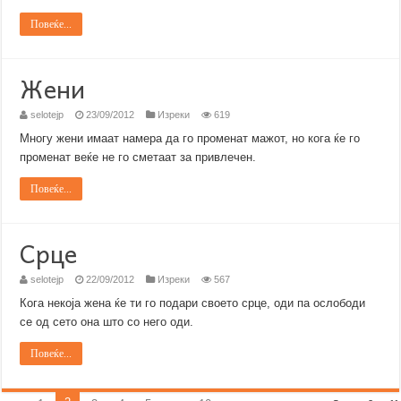
Повеќе...
Жени
selotejp
23/09/2012
Изреки
619
Многу жени имаат намера да го променат мажот, но кога ќе го
променат веќе не го сметаат за привлечен.
Повеќе...
Срце
selotejp
22/09/2012
Изреки
567
Кога некоја жена ќе ти го подари своето срце, оди па ослободи
се од сето она што со него оди.
Повеќе...