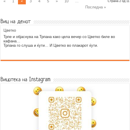
2
«
1
3
4
5
»
10
...
Страна 2 од 11
Последна »
Виц на денот
Цветко
Трпе и објаснува на Трпана како цела вечер со Цветко биле во
кафана…
Трпана го слуша и ќути… И Цветко во плакарот ќути.
Error9
Вицотека на Instagram