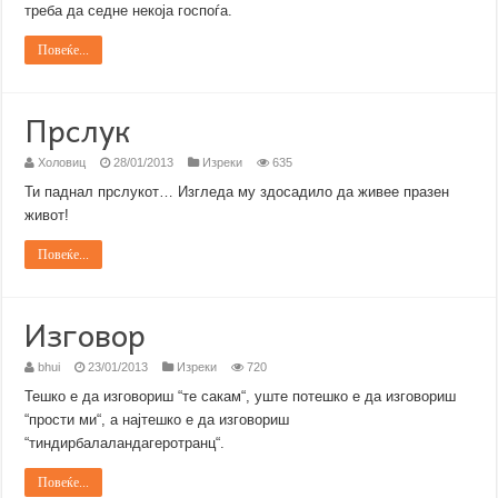
треба да седне некоја госпоѓa.
Повеќе...
Прслук
Холовиц
28/01/2013
Изреки
635
Ти паднал прслукот… Изгледа му здосадило да живее празен
живот!
Повеќе...
Изговор
bhui
23/01/2013
Изреки
720
Тешко е да изговориш “те сакам“, уште потешко е да изговориш
“прости ми“, а најтешко е да изговориш
“тиндирбалаландагеротранц“.
Повеќе...