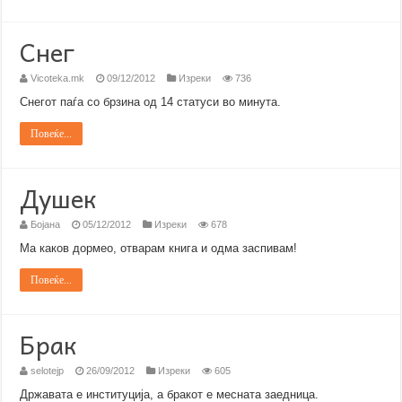
Снег
Vicoteka.mk
09/12/2012
Изреки
736
Снегот паѓа со брзина од 14 статуси во минута.
Повеќе...
Душек
Бојана
05/12/2012
Изреки
678
Ма каков дормео, отварам книга и одма заспивам!
Повеќе...
Брак
selotejp
26/09/2012
Изреки
605
Државата е институција, а бракот е месната заедница.