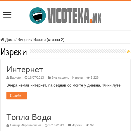
Дома
/
Вицови
/
Изреки (страна 2)
Изреки
Интернет
Batkoto
18/07/2013
Виц на денот
,
Изреки
1,226
Вчера немав интернет, па седнав со моите у дневна. Фини луѓе.
Повеќе...
Топла Вода
Самир Ибраимовски
17/05/2013
Изреки
920