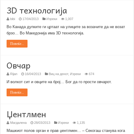
3D технологија
bibi
17/04/2013
Изреки
1,007
Во Канада дупките ги цртаат на улиците за возачите да не возат
брзо… Во Македонија има 3D технологија.
Повеќе...
Овчар
Rijan
16/04/2013
Виц на денот
,
Изреки
674
И волкот сит и овците на број… Бог да го прости овчарот.
Повеќе...
Џентлмен
Магдалена
28/03/2013
Изреки
1,135
Машкиот полов орган е прав џентлмен… – Секогаш станува кога