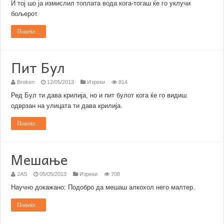
И тој шо ја измислил топлата вода кога-тогаш ќе го уклучи
бољерот.
Повеќе...
Пит Бул
Broken
12/05/2013
Изреки
814
Ред Бул ти дава крилија, но и пит булот кога ќе го видиш
одврзан на улицата ти дава крилија.
Повеќе...
Мешање
JAS
05/05/2013
Изреки
708
Научно докажано: Подобро да мешаш алкохол него малтер.
Повеќе...