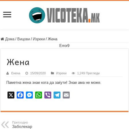
Дома
/
Вицови
/
Изреки
/
Жена
Error9
Жена
Енена
15/09/2020
Изреки
1,249 Прегледи
Паметна жена знае кога да заќути! Знае ама не може.
X
F
M
W
V
T
E
a
e
h
i
e
m
c
s
a
b
l
a
e
s
t
e
e
i
b
e
s
r
g
l
Претходно
Заболекар