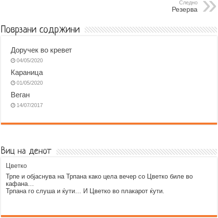
o
n
A
r
Следно
Резерва
o
g
p
a
k
e
p
m
Поврзани содржини
r
Доручек во кревет
04/05/2020
Караница
01/05/2020
Веган
14/07/2017
Виц на денот
Цветко
Трпе и објаснува на Трпана како цела вечер со Цветко биле во
кафана…
Трпана го слуша и ќути… И Цветко во плакарот ќути.