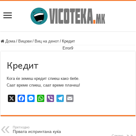
Дома
/
Вицови
/
Виц на денот
/
Кредит
Error9
Кредит
Кога ќе земеш кредит спиеш како бебе.
Саат време спиеш, саат време плачеш!
X
F
M
W
V
T
E
a
e
h
i
e
m
c
s
a
b
l
a
e
s
t
e
e
i
b
e
s
r
g
l
Претходно
Првата испринтана куќа
o
n
A
r
Следно