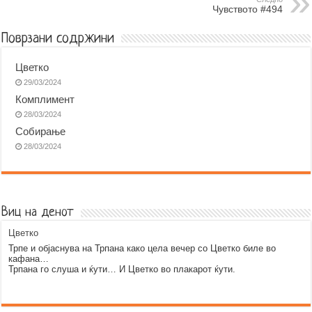
Чувството #494
o
g
p
a
k
e
p
m
Поврзани содржини
r
Цветко
29/03/2024
Комплимент
28/03/2024
Собирање
28/03/2024
Виц на денот
Цветко
Трпе и објаснува на Трпана како цела вечер со Цветко биле во
кафана…
Трпана го слуша и ќути… И Цветко во плакарот ќути.