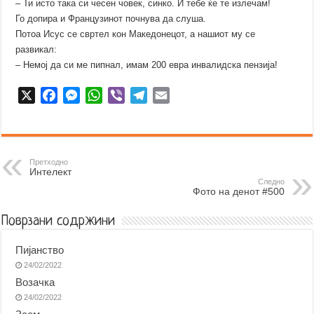
– Ти исто така си чесен човек, синко. И тебе ќе те излечам!
Го допира и Французинот почнува да слуша.
Потоа Исус се свртел кон Македонецот, а нашиот му се
развикал:
– Немој да си ме пипнал, имам 200 евра инвалидска пензија!
X
F
M
W
V
T
E
a
e
h
i
e
m
c
s
a
b
l
a
e
s
t
e
e
i
b
e
s
r
g
l
Претходно
Интелект
o
n
A
r
Следно
Фото на денот #500
o
g
p
a
k
e
p
m
Поврзани содржини
r
Пијанство
24/02/2022
Возачка
24/02/2022