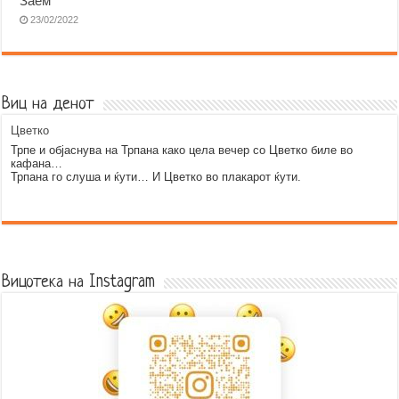
Заем
23/02/2022
Виц на денот
Цветко
Трпе и објаснува на Трпана како цела вечер со Цветко биле во
кафана…
Трпана го слуша и ќути… И Цветко во плакарот ќути.
Error9
Вицотека на Instagram