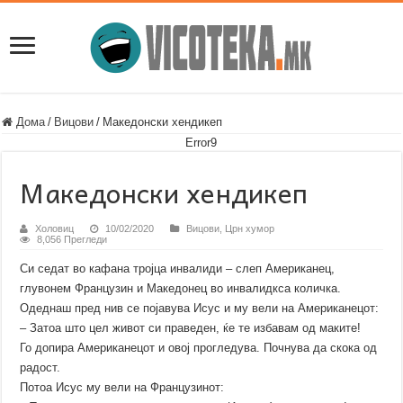
Дома
/
Вицови
/
Македонски хендикеп
Error9
Македонски хендикеп
Холовиц
10/02/2020
Вицови
,
Црн хумор
8,056 Прегледи
Си седат во кафана тројца инвалиди – слеп Американец,
глувонем Французин и Македонец во инвалидкса количка.
Одеднаш пред нив се појавува Исус и му вели на Американецот:
– Затоа што цел живот си праведен, ќе те избавам од маките!
Го допира Американецот и овој прогледува. Почнува да скока од
радост.
Потоа Исус му вели на Французинот: