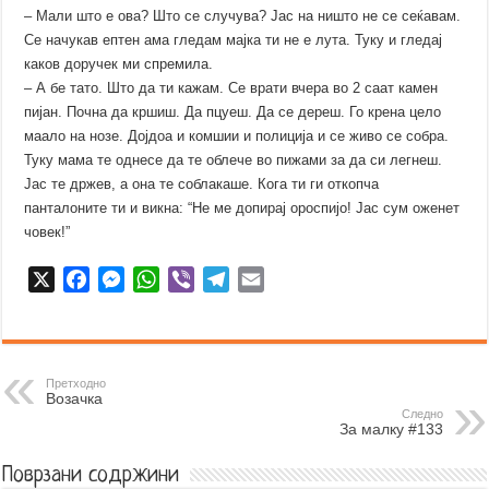
– Мали што е ова? Што се случува? Јас на ништо не се сеќавам.
Се начукав ептен ама гледам мајка ти не е лута. Туку и гледај
каков доручек ми спремила.
– А бе тато. Што да ти кажам. Се врати вчера во 2 саат камен
пијан. Почна да кршиш. Да пцуеш. Да се дереш. Го крена цело
маало на нозе. Дојдоа и комшии и полиција и се живо се собра.
Туку мама те однесе да те облече во пижами за да си легнеш.
Јас те држев, а она те соблакаше. Кога ти ги откопча
панталоните ти и викна: “Не ме допирај ороспијо! Јас сум оженет
човек!”
X
F
M
W
V
T
E
a
e
h
i
e
m
c
s
a
b
l
a
e
s
t
e
e
i
b
e
s
r
g
l
Претходно
Возачка
o
n
A
r
Следно
За малку #133
o
g
p
a
k
e
p
m
Поврзани содржини
r