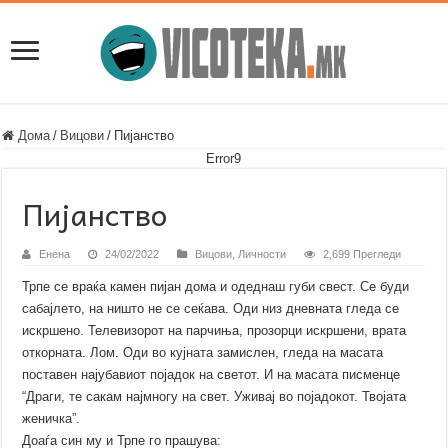
Дома
/
Вицови
/
Пијанство
Error9
Пијанство
Енена
24/02/2022
Вицови
,
Личности
2,699 Прегледи
Трпе се враќа камен пијан дома и одеднаш губи свест. Се буди
сабајлето, на ништо не се сеќава. Оди низ дневната гледа се
искршено. Телевизорот на парчиња, прозорци искршени, врата
откорната. Лом. Оди во кујната замислен, гледа на масата
поставен најубавиот појадок на светот. И на масата писменце
“Драги, те сакам најмногу на свет. Уживај во појадокот. Твојата
женичка”.
Доаѓа син му и Трпе го прашува: