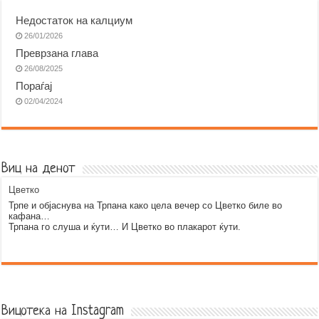
Недостаток на калциум
26/01/2026
Преврзана глава
26/08/2025
Пораѓај
02/04/2024
Виц на денот
Цветко
Трпе и објаснува на Трпана како цела вечер со Цветко биле во
кафана…
Трпана го слуша и ќути… И Цветко во плакарот ќути.
Error9
Вицотека на Instagram