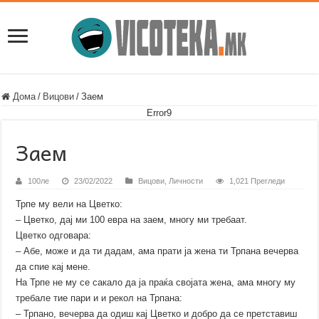
Дома
/
Вицови
/
Заем
Error9
Заем
100ле
23/02/2022
Вицови
,
Личности
1,021 Прегледи
Трпе му вели на Цветко:
– Цветко, дај ми 100 евра на заем, многу ми требаат.
Цветко одговара:
– Абе, може и да ти дадам, ама прати ја жена ти Трпана вечерва
да спие кај мене.
На Трпе не му се сакало да ја праќа својата жена, ама многу му
требале тие пари и и рекол на Трпана:
– Трпано, вечерва да одиш кај Цветко и добро да се претставиш