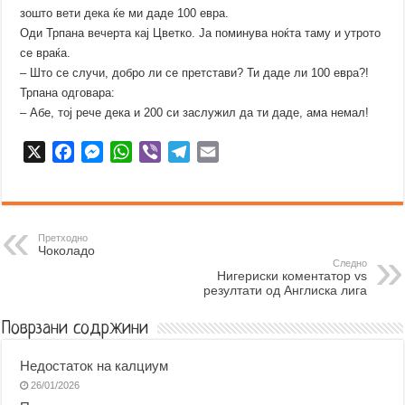
зошто вети дека ќе ми даде 100 евра.
Оди Трпана вечерта кај Цветко. Ја поминува ноќта таму и утрото
се враќа.
– Што се случи, добро ли се претстави? Ти даде ли 100 евра?!
Трпана одговара:
– Абе, тој рече дека и 200 си заслужил да ти даде, ама нeмал!
X
F
M
W
V
T
E
a
e
h
i
e
m
c
s
a
b
l
a
e
s
t
e
e
i
b
e
s
r
g
l
Претходно
Чоколадо
o
n
A
r
Следно
Нигериски коментатор vs
o
g
p
a
резултати од Англиска лига
k
e
p
m
r
Поврзани содржини
Недостаток на калциум
26/01/2026