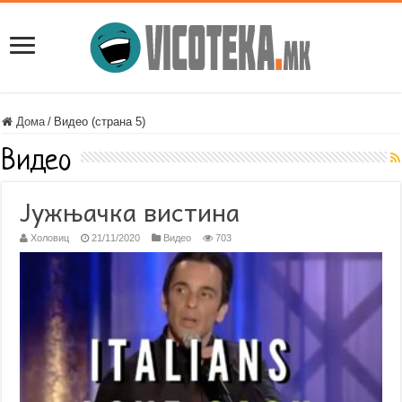
Дома
/
Видео (страна 5)
Видео
Јужњачка вистина
Холовиц
21/11/2020
Видео
703