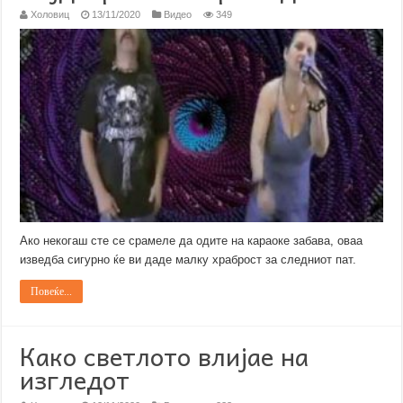
Холовиц
13/11/2020
Видео
349
Ако некогаш сте се срамеле да одите на караоке забава, оваа
изведба сигурно ќе ви даде малку храброст за следниот пат.
Повеќе...
Како светлото влијае на
изгледот