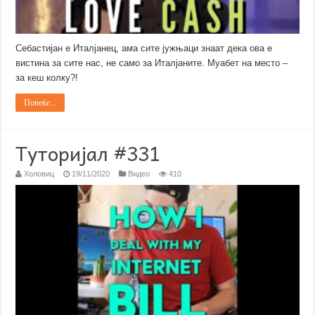
Себастијан е Италјанец, ама сите јужњаци знаат дека ова е
вистина за сите нас, не само за Италјаните. Муабет на место –
за кеш колку?!
Повеќе...
Туторијал #331
Холовиц
19/11/2020
Видео
410