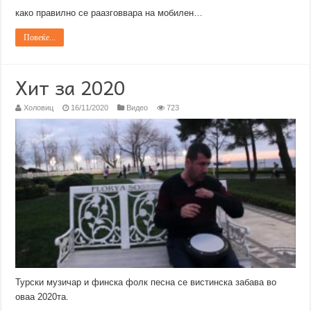
како правилно се раазговвара на мобилен…
Повеќе...
Хит за 2020
Холовиц
16/11/2020
Видео
723
Турски музичар и финска фолк песна се вистинска забава во
оваа 2020та.