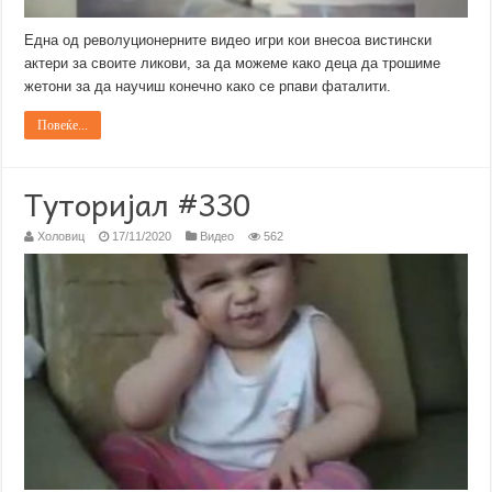
Една од револуционерните видео игри кои внесоа вистински
актери за своите ликови, за да можеме како деца да трошиме
жетони за да научиш конечно како се рпави фаталити.
Повеќе...
Туторијал #330
Холовиц
17/11/2020
Видео
562