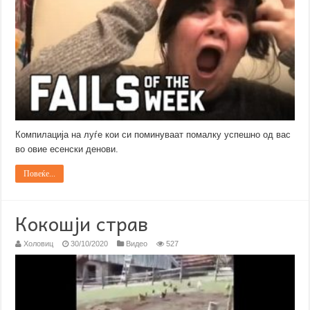
Компилација на луѓе кои си поминуваат помалку успешно од вас
во овие есенски денови.
Повеќе...
Кокошји страв
Холовиц
30/10/2020
Видео
527