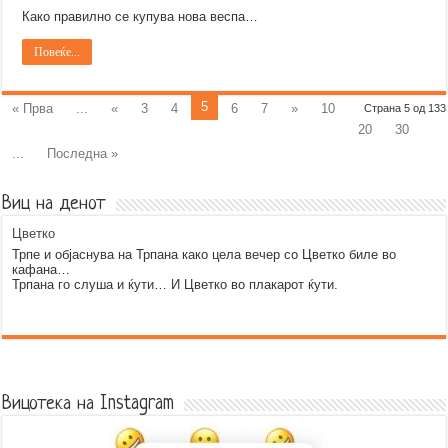
Како правилно се купува нова веспа…
Повеќе...
5
« Прва
...
«
3
4
6
7
»
10
Страна 5 од 133
20
30
...
Последна »
Виц на денот
Цветко
Трпе и објаснува на Трпана како цела вечер со Цветко биле во
кафана…
Трпана го слуша и ќути… И Цветко во плакарот ќути.
Error9
Вицотека на Instagram