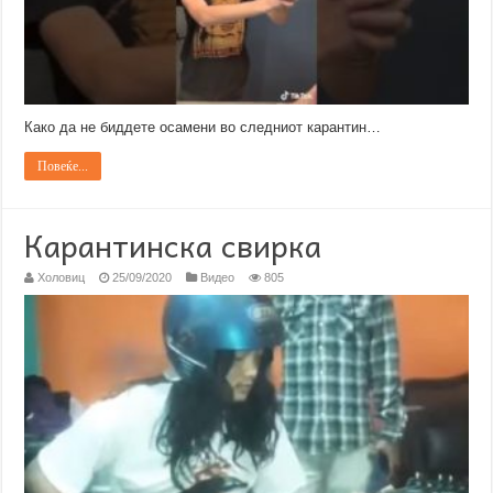
Како да не биддете осамени во следниот карантин…
Повеќе...
Карантинска свирка
Холовиц
25/09/2020
Видео
805