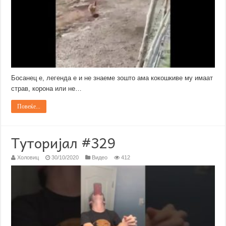
Босанец е, легенда е и не знаеме зошто ама кокошкиве му имаат
страв, корона или не…
Повеќе...
Туторијал #329
Холовиц
30/10/2020
Видео
412