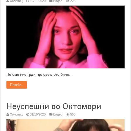
Холовиц
12/11/2020
Видео
223
Не сме ние грди, до светлото било…
Повеќе...
Неуспешни во Октомври
Холовиц
31/10/2020
Видео
550