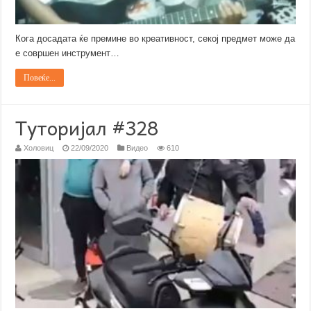
Кога досадата ќе премине во креативност, секој предмет може да
е совршен инструмент…
Повеќе...
Туторијал #328
Холовиц
22/09/2020
Видео
610