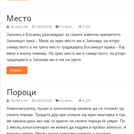
Место
Vicoteka.mk
20/02/2010
Си биле...
2,554
Јапонец и Босанец разговараат за своите животни приоритети.
Јапонецот вика:– Мене на прво место ми е Јапонија, на второ
семејството а на трето место традицијата.Босанецот враќа:– Кај
мене е малку поинаку. На прво место ми е семејството, на второ
традицијата а Јапонија ми е тек на трето.
Повеќе...
Пороци
Vicoteka.mk
10/02/2010
Си биле...
6,200
Хомосексуалец, пушач и алкохоличар решиле да се откажат од
своите пороци. Тројцата другари отишле кај еден вештерка и таа
им кажала дека ако пак се вратат на своите пороци ќе умрат. По
1 месец алкохоличарот не можел да издржи и пробал алкохол, и
веднаш умрел. Месец потоа хомосексуалецот и пушачот …