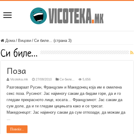
Дома
/
Вицови
/
Си биле... (страна 3)
Си биле…
Поза
Vicoteka.mk
27/08/2010
Си биле...
5,656
Разговараат Русин, Французин и Македонец која им е омилена
секс поза. Русинот: Јас најмногу сакам да бидам горе, да и го
гледам прекрасното лице, косата… Французинот: Јас сакам да
сум доле, да и ги гледам цицињата како и се тресат.
Македонецот: Јас најмногу сакам да сум отпозади, да можам да
…
Повеќе...