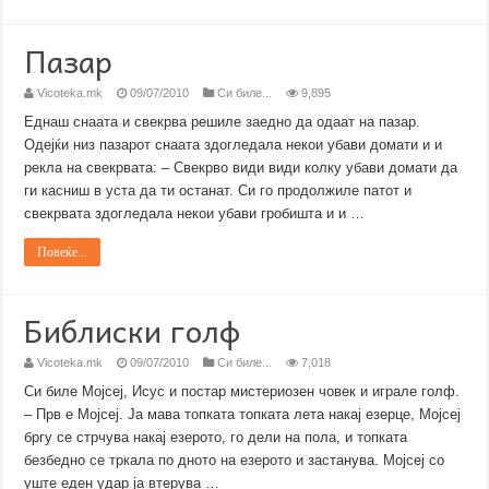
Пазар
Vicoteka.mk
09/07/2010
Си биле...
9,895
Еднаш снаата и свекрва решиле заедно да одаат на пазар.
Одејќи низ пазарот снаата здогледала некои убави домати и и
рекла на свекрвата: – Свекрво види види колку убави домати да
ги касниш в уста да ти останат. Си го продолжиле патот и
свекрвата здогледала некои убави гробишта и и …
Повеќе...
Библиски голф
Vicoteka.mk
09/07/2010
Си биле...
7,018
Си биле Мојсеј, Исус и постар мистериозен човек и играле голф.
– Прв е Мојсеј. Ја мава топката топката лета накај езерце, Мојсеј
бргу се стрчува накај езерото, го дели на пола, и топката
безбедно се тркала по дното на езерото и застанува. Мојсеј со
уште еден удар ја втерува …