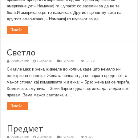
американецот:– Намачкај го шупакот со вазелин за да не те
боли.И американецот го намачкал. Другиот црнец му вика на
другиот американец:– Намачкај го шупакот за да …
Повеќе...
Светло
Vicoteka.mk
12/05/2010
Си биле...
17,668
Си биле маж и жена живееле во колиба каде што немало ни
електрична енергија. Жената почнала да се пораѓа среде ноќ, а
мажот стрчал кај комшивката и и вика: – Брзо жена ми се пораѓа.
Комшивката му вика:– Земи барем една светилка да гледам што
правам. Зема мажот светилка и …
Повеќе...
Предмет
Vicoteka.mk
20/03/2010
Си биле...
9,322