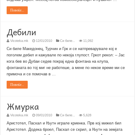
Повеќе...
Дебили
Vicoteka.mk
12/01/2010
Си биле...
11,092
Си биле Македонец, Турчин и Грк и се натпреварувале кој е
поголем дебил и кажувале по некоја глупост. Гркот рекол: – Јас
кога бев во Дубаи седев покрај една фонтана на клупа,
фонтаната во тој миг не работеше, а мене по некое време ми се
примоча и се помочав в …
Повеќе...
Жмурка
Vicoteka.mk
09/01/2010
Си биле...
5,628
Аристотел, Паскал и Њутн играле криенка. Прв кој мижел бил
Аристотел. Додека броел, Паскал се скрил, а Њутн на земјата