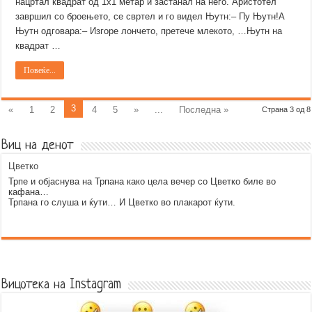
нацртал квадрат од 1х1 метар и застанал на него. Аристотел
завршил со броењето, се свртел и го видел Њутн:– Пу Њутн!А
Њутн одговара:– Изгоре лончето, претече млекото, …Њутн на
квадрат …
Повеќе...
3
«
1
2
4
5
»
...
Последна »
Страна 3 од 8
Виц на денот
Цветко
Трпе и објаснува на Трпана како цела вечер со Цветко биле во
кафана…
Трпана го слуша и ќути… И Цветко во плакарот ќути.
Error9
Вицотека на Instagram