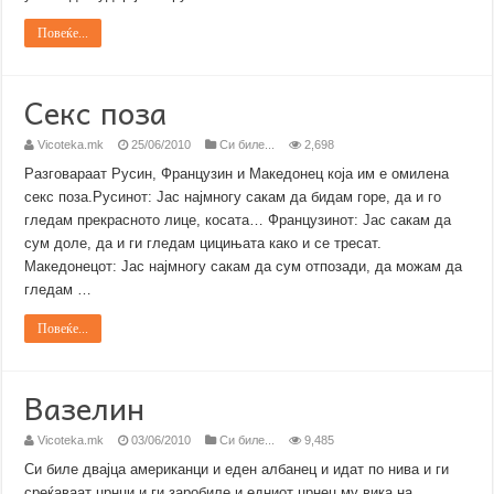
Повеќе...
Секс поза
Vicoteka.mk
25/06/2010
Си биле...
2,698
Разговараат Русин, Французин и Македонец која им е омилена
секс поза.Русинот: Јас најмногу сакам да бидам горе, да и го
гледам прекрасното лице, косата… Французинот: Јас сакам да
сум доле, да и ги гледам цицињата како и се тресат.
Македонецот: Јас најмногу сакам да сум отпозади, да можам да
гледам …
Повеќе...
Вазелин
Vicoteka.mk
03/06/2010
Си биле...
9,485
Си биле двајца американци и еден албанец и идат по нива и ги
среќаваат црнци и ги заробиле и едниот црнец му вика на