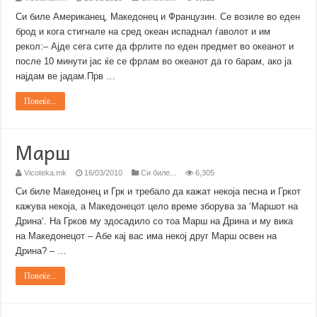
Си биле Американец, Македонец и Французин. Се возиле во едeн
брод и кога стигнале на сред океан испаднал ѓаволот и им
рекол:– Ајде сега сите да фрлите по еден предмет во океанот и
после 10 минути јас ќе се фрлам во океанот да го барам, ако ја
најдам ве јадам.Прв …
Повеќе...
Марш
Vicoteka.mk
16/03/2010
Си биле...
6,305
Си биле Македонец и Грк и требало да кажат некоја песна и Гркот
кажува некоја, а Македонецот цело време зборува за ‘Маршот на
Дрина‘. На Грков му здосадило со тоа Марш на Дрина и му вика
на Македонецот – Абе кај вас има некој друг Марш освен на
Дрина? – …
Повеќе...