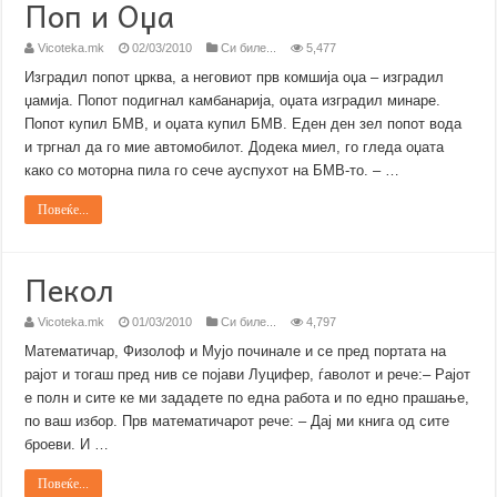
Поп и Оџа
Vicoteka.mk
02/03/2010
Си биле...
5,477
Изградил попот црква, а неговиот прв комшија оџа – изградил
џамија. Попот подигнал камбанарија, оџата изградил минаре.
Попот купил БМВ, и оџата купил БМВ. Еден ден зел попот вода
и тргнал да го мие автомобилот. Додека миел, го гледа оџата
како со моторна пила го сече ауспухот на БМВ-то. – …
Повеќе...
Пекол
Vicoteka.mk
01/03/2010
Си биле...
4,797
Математичар, Физолоф и Мујо починале и се пред портата на
рајот и тогаш пред нив се појави Луцифер, ѓаволот и рече:– Рајот
е полн и сите ке ми зададете по една работа и по едно прашање,
по ваш избор. Прв математичарот рече: – Дај ми книга од сите
броеви. И …
Повеќе...