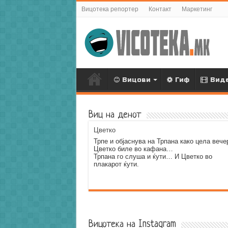
Вицотека репортер
Контакт
Маркетинг
Вицови
Гиф
Вид
Виц на денот
Цветко
Трпе и објаснува на Трпана како цела вече
Цветко биле во кафана…
Трпана го слуша и ќути… И Цветко во
плакарот ќути.
Error9
Вицотека на Instagram