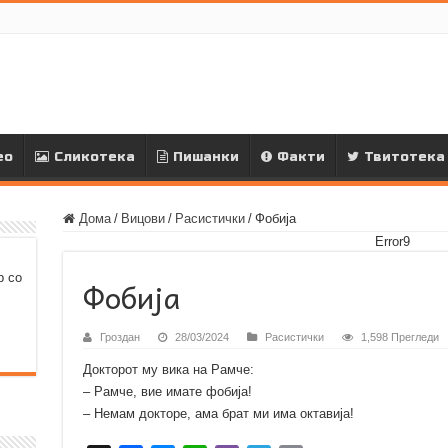
ео
Сликотека
Пишанки
Факти
Твитотека
Дома
/
Вицови
/
Расистички
/
Фобија
Error9
р со
Фобија
Гроздан
28/03/2024
Расистички
1,598 Прегледи
Докторот му вика на Рамче:
– Рамче, вие имате фобија!
– Немам докторе, ама брат ми има октавија!