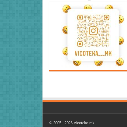
Error9
Error9
© 2005 - 2026
Vicoteka.mk