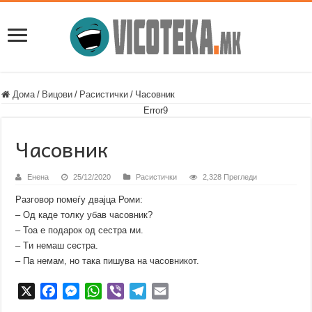
Дома
/
Вицови
/
Расистички
/
Часовник
Error9
Часовник
Енена
25/12/2020
Расистички
2,328 Прегледи
Разговор помеѓу дваjца Роми:
– Од каде толку убав часовник?
– Тоа е подарок од сестра ми.
– Tи немаш сестра.
– Па немам, но така пишува на часовникот.
X
F
M
W
V
T
E
a
e
h
i
e
m