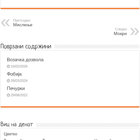
c
s
a
b
l
a
e
s
t
e
e
i
b
e
s
r
g
l
Претходно
Мислење
o
n
A
r
Следно
Мокри
o
g
p
a
k
e
p
m
Поврзани содржини
r
Возачка дозвола
16/02/2026
Фобија
28/03/2024
Печурки
29/08/2022
Виц на денот
Цветко