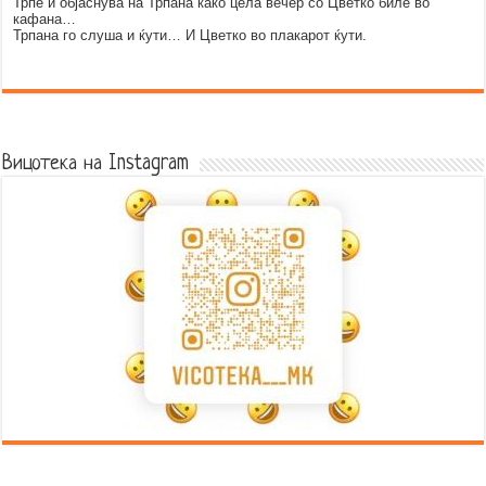
Трпе и објаснува на Трпана како цела вечер со Цветко биле во
кафана…
Трпана го слуша и ќути… И Цветко во плакарот ќути.
Error9
Вицотека на Instagram
Error9