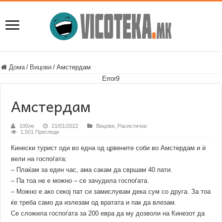
Дома
/
Вицови
/
Амстердам
Error9
Амстердам
100ле
21/01/2022
Вицови
,
Расистички
1,501 Прегледи
Кинески турист оди во една од црвените соби во Амстердам и ѝ
вели на госпоѓата:
– Плаќам за еден час, ама сакам да свршам 40 пати.
– Па тоа не е можно – се зачудила госпоѓата.
– Можно е ако секој пат си замислувам дека сум со друга. За тоа
ќе треба само да излезам од вратата и пак да влезам.
Се сложила госпоѓата за 200 евра да му дозволи на Кинезот да