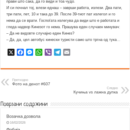
прави што сака, да го види и тоа чудо.
И си почнал тој, влези еднаш – заврши работа, излези. Два пати,
три пати, пет, 10 и така до 39. После 39-тиот пат излегол и го
нема да се врати. Госпоѓата излегува да види што е работата и
гледа надвор Кинезот го нема. Прашува еден случаен минувач:
– Да не видовте случајно еден Кинез?
– Да, да, цел автобус кинески туристи само што тргна од тука…
X
F
M
W
V
T
E
a
e
h
i
e
m
c
s
a
b
l
a
e
s
t
e
e
i
b
e
s
r
g
l
Претходно
Фото на денот #607
o
n
A
r
Следно
Кучиња vs лажна дупка
o
g
p
a
k
e
p
m
Поврзани содржини
r
Возачка дозвола
16/02/2026
Фобија