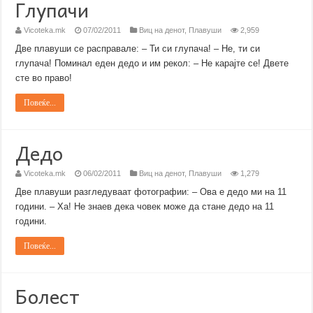
Глупачи
Vicoteka.mk
07/02/2011
Виц на денот
,
Плавуши
2,959
Две плавуши се расправале: – Ти си глупача! – Не, ти си
глупача! Поминал еден дедо и им рекол: – Не карајте се! Двете
сте во право!
Повеќе...
Дедо
Vicoteka.mk
06/02/2011
Виц на денот
,
Плавуши
1,279
Две плавуши разгледуваат фотографии: – Ова е дедо ми на 11
години. – Ха! Не знаев дека човек може да стане дедо на 11
години.
Повеќе...
Болест