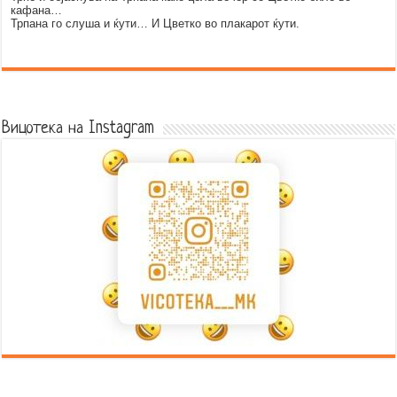
кафана…
Трпана го слуша и ќути… И Цветко во плакарот ќути.
Error9
Вицотека на Instagram
Error9