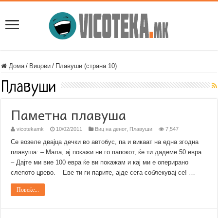
Дома
/
Вицови
/
Плавуши (страна 10)
Плавуши
Паметна плавуша
vicotekamk
10/02/2011
Виц на денот
,
Плавуши
7,547
Се возеле двајца дечки во автобус, па и викаат на една згодна
плавуша: – Мала, ај покажи ни го папокот, ќе ти дадеме 50 евра.
– Дајте ми вие 100 евра ќе ви покажам и кај ми е оперирано
слепото црево. – Еве ти ги парите, ајде сега соблекувај се! …
Повеќе...