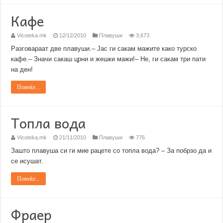
Кафе
Vicoteka.mk
12/12/2010
Плавуши
3,673
Разговараат две плавуши.– Јас ги сакам мажите како турско
кафе.– Значи сакаш црни и жешки мажи!– Не, ги сакам три пати
на ден!
Повеќе...
Топла вода
Vicoteka.mk
21/11/2010
Плавуши
776
Зашто плавуша си ги мие рацете со топла вода? – За побрзо да и
се исушат.
Повеќе...
Фраер