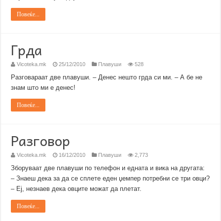
Повеќе...
Грда
Vicoteka.mk
25/12/2010
Плавуши
528
Разговараат две плавуши. – Денес нешто грда си ми. – А бе не
знам што ми е денес!
Повеќе...
Разговор
Vicoteka.mk
16/12/2010
Плавуши
2,773
Зборуваат две плавуши по телефон и едната и вика на другата:
– Знаеш дека за да се сплете еден џемпер потребни се три овци?
– Еј, незнаев дека овците можат да плетат.
Повеќе...