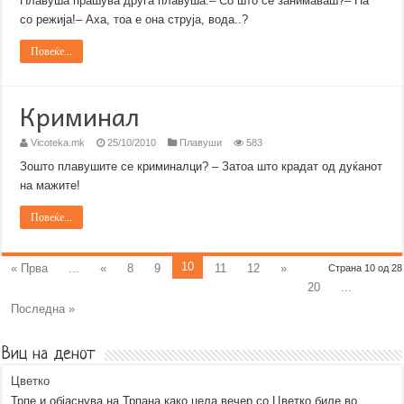
Плавуша прашува друга плавуша:– Со што се занимаваш?– Па
со режија!– Аха, тоа е она струја, вода..?
Повеќе...
Криминал
Vicoteka.mk
25/10/2010
Плавуши
583
Зошто плавушите се криминалци? – Затоа што крадат од дуќанот
на мажите!
Повеќе...
10
« Прва
...
«
8
9
11
12
»
Страна 10 од 28
20
...
Последна »
Виц на денот
Цветко
Трпе и објаснува на Трпана како цела вечер со Цветко биле во