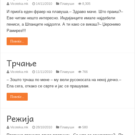
Vicoteka.mk
14/11/2010
Плавуши
8,305
И приоѓа еден фраер на плавуша.– Здраво маче. Што праиш?–
Еве читам нешто интересно. Индијанците имале најдебели
пениси, а Шпанците најдолги. А ти како се викаш?– Џеронимо
Рамирез!!!
Повеќе...
Трчање
Vicoteka.mk
11/11/2010
Плавуши
766
– Зошто трчаш по мене – му вели русокосата на некој дечко.–
Епа сега, откако се сврте и јас се прашувам.
Повеќе...
Режија
Vicoteka.mk
28/10/2010
Плавуши
580