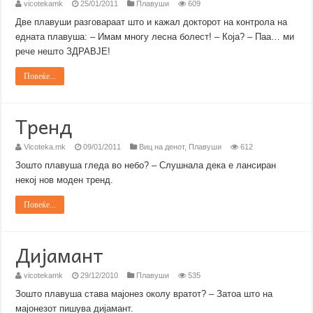
vicotekamk
25/01/2011
Плавуши
609
Две плавуши разговараат што и кажал докторот на контрола на
едната плавуша: – Имам многу лесна болест! – Која? – Паа… ми
рече нешто ЗДРАВЈЕ!
Повеќе...
Тренд
Vicoteka.mk
09/01/2011
Виц на денот
,
Плавуши
612
Зошто плавуша гледа во небо? – Слушнала дека е лансиран
некој нов моден тренд.
Повеќе...
Дијамант
vicotekamk
29/12/2010
Плавуши
535
Зошто плавуша става мајонез околу вратот? – Затоа што на
мајонезот пишува дијамант.