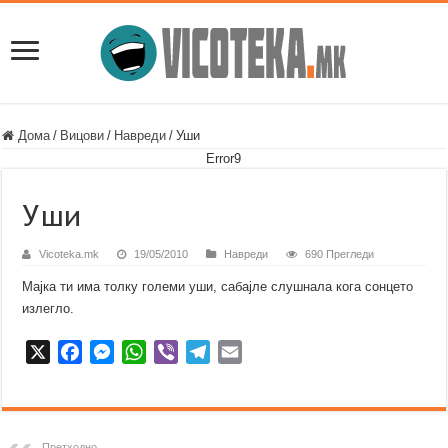
Дома
/
Вицови
/
Навреди
/
Уши
Error9
Уши
Vicoteka.mk
19/05/2010
Навреди
690 Прегледи
Мајка ти има толку големи уши, сабајле слушнала кога сонцето
излегло.
X
F
M
W
V
T
E
a
e
h
i
e
m
c
s
a
b
l
a
e
s
t
e
e
i
b
e
s
r
g
l
Претходно