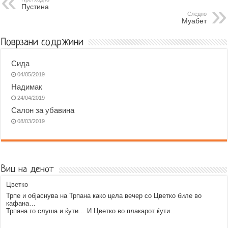
Пустина
o
n
A
r
Следно
Муабет
o
g
p
a
k
e
p
m
Поврзани содржини
r
Сида
04/05/2019
Надимак
24/04/2019
Салон за убавина
08/03/2019
Виц на денот
Цветко
Трпе и објаснува на Трпана како цела вечер со Цветко биле во
кафана…
Трпана го слуша и ќути… И Цветко во плакарот ќути.