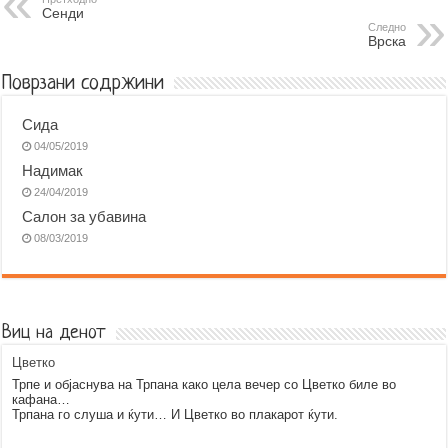
Сенди
o
n
A
r
Следно
Врска
o
g
p
a
k
e
p
m
Поврзани содржини
r
Сида
04/05/2019
Надимак
24/04/2019
Салон за убавина
08/03/2019
Виц на денот
Цветко
Трпе и објаснува на Трпана како цела вечер со Цветко биле во
кафана…
Трпана го слуша и ќути… И Цветко во плакарот ќути.