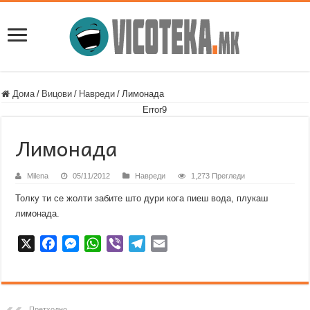
Дома
/
Вицови
/
Навреди
/
Лимонада
Error9
Лимонада
Milena
05/11/2012
Навреди
1,273 Прегледи
Толку ти се жолти забите што дури кога пиеш вода, плукаш
лимонада.
X
F
M
W
V
T
E
a
e
h
i
e
m
c
s
a
b
l
a
e
s
t
e
e
i
b
e
s
r
g
l
Претходно