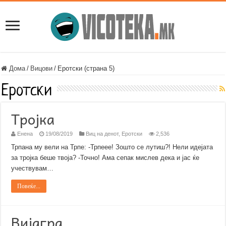
Дома
/
Вицови
/
Еротски (страна 5)
Еротски
Тројка
Енена
19/08/2019
Виц на денот
,
Еротски
2,536
Трпана му вели на Трпе: -Трпеее! Зошто се лутиш?! Нели идејата
за тројка беше твоја? -Точно! Ама сепак мислев дека и јас ќе
учествувам…
Повеќе...
Вијагра