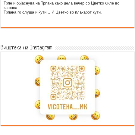
Трпе и објаснува на Трпана како цела вечер со Цветко биле во
кафана…
Трпана го слуша и ќути… И Цветко во плакарот ќути.
Error9
Вицотека на Instagram
Error9