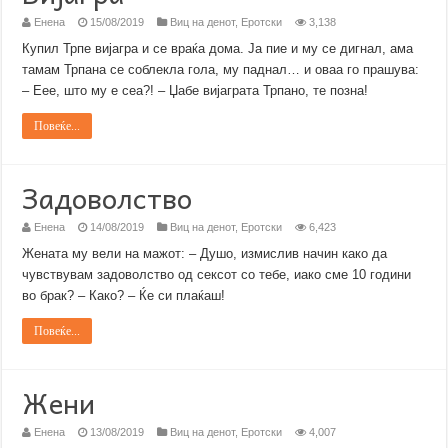
Енена
15/08/2019
Виц на денот
,
Еротски
3,138
Купил Трпе вијагра и се враќа дома. Ја пие и му се дигнал, ама
тамам Трпана се соблекла гола, му паднал… и оваа го прашува:
– Еее, што му е сеа?! – Џабе вијаграта Трпано, те позна!
Повеќе...
Задоволство
Енена
14/08/2019
Виц на денот
,
Еротски
6,423
Жената му вели на мажот: – Душо, измислив начин како да
чувствувам задоволство од сексот со тебе, иако сме 10 години
во брак? – Како? – Ќе си плаќаш!
Повеќе...
Жени
Енена
13/08/2019
Виц на денот
,
Еротски
4,007