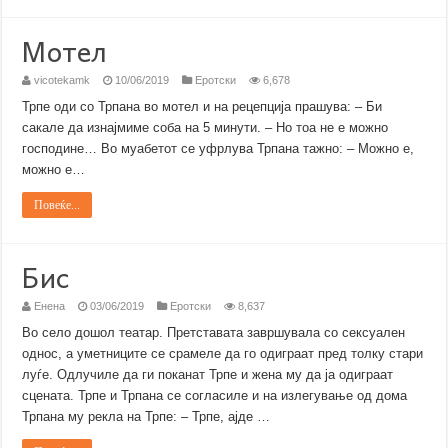
Мотел
vicotekamk
10/06/2019
Еротски
6,678
Трпе оди со Трпана во мотел и на рецепција прашува: – Би
сакале да изнајмиме соба на 5 минути. – Но тоа не е можно
господине… Во муабетот се уфрлува Трпана тажно: – Можно е,
можно е…
Повеќе...
Бис
Енена
03/06/2019
Еротски
8,637
Во село дошол театар. Претставата завршувала со сексуален
однос, а уметниците се срамеле да го одиграат пред толку стари
луѓе. Одлучиле да ги поканат Трпе и жена му да ја одиграат
сцената. Трпе и Трпана се согласиле и на излегување од дома
Трпана му рекла на Трпе: – Трпе, ајде …