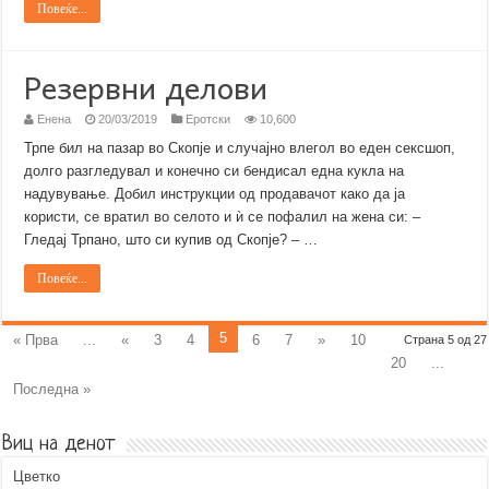
Повеќе...
Резервни делови
Енена
20/03/2019
Еротски
10,600
Трпе бил на пазар во Скопје и случајно влегол во еден сексшоп,
долго разгледувал и конечно си бендисал една кукла на
надувување. Добил инструкции од продавачот како да ја
користи, се вратил во селото и ѝ се пофалил на жена си: –
Гледај Трпано, што си купив од Скопје? – …
Повеќе...
5
« Прва
...
«
3
4
6
7
»
10
Страна 5 од 27
20
...
Последна »
Виц на денот
Цветко