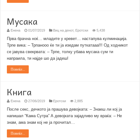
Мусака
Енена
01/07/2019
Виц на денот
,
Еротски
5,438
Прва брачна ноќ… младите у кревет… настапува кулминација.
Трпе вика: – Трпанооо ќе ти ја изедам путкатааа!!! Од ходникот
се јавува свекрвата: – Трпе, толку убава мусака сум ти
напраила, ти најде шо да јадеш!
Повеќе...
Книга
Енена
27/06/2019
Еротски
2,885
После секс, дечкото ја прашува девојката: – Знаеш ли кој ја
напишал “Кама Сутра” А девојката зајадливо му враќа: – Не
знам, ама знам кој не ја прочитал…
Повеќе...