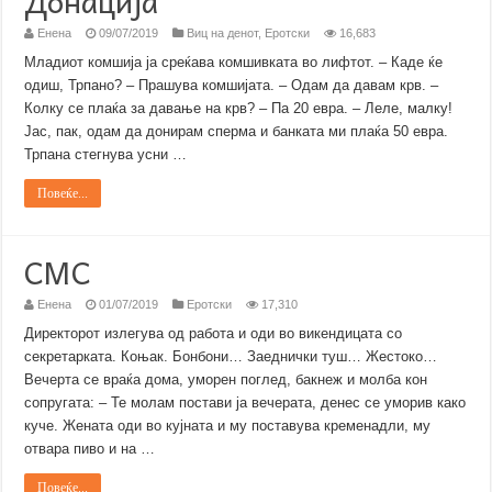
Донација
Енена
09/07/2019
Виц на денот
,
Еротски
16,683
Младиот комшија ја среќава комшивката во лифтот. – Каде ќе
одиш, Трпано? – Прашува комшијата. – Одам да давам крв. –
Колку се плаќа за давање на крв? – Па 20 евра. – Леле, малку!
Јас, пак, одам да донирам сперма и банката ми плаќа 50 евра.
Трпана стегнува усни …
Повеќе...
СМС
Енена
01/07/2019
Еротски
17,310
Директорот излегува од работа и оди во викендицата со
секретарката. Коњак. Бонбони… Заеднички туш… Жестоко…
Вечерта се враќа дома, уморен поглед, бакнеж и молба кон
сопругата: – Те молам постави ја вечерата, денес се уморив како
куче. Жената оди во кујната и му поставува кременадли, му
отвара пиво и на …
Повеќе...