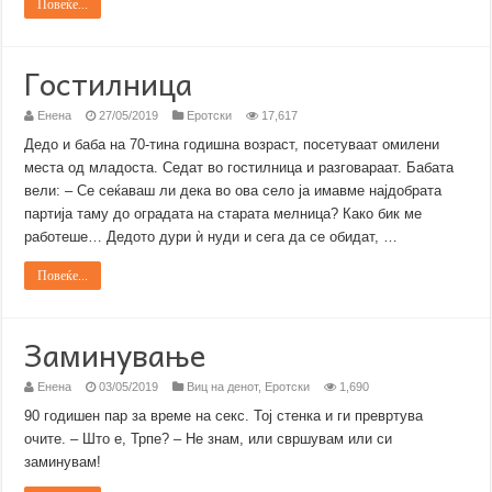
Повеќе...
Гостилница
Енена
27/05/2019
Еротски
17,617
Дедо и баба на 70-тина годишна возраст, посетуваат омилени
места од младоста. Седат во гостилница и разговараат. Бабата
вели: – Се сеќаваш ли дека во ова село ја имавме најдобрата
партија таму до оградата на старата мелница? Како бик ме
работеше… Дедото дури ѝ нуди и сега да се обидат, …
Повеќе...
Заминување
Енена
03/05/2019
Виц на денот
,
Еротски
1,690
90 годишен пар за време на секс. Тој стенка и ги превртува
очите. – Што е, Трпе? – Не знам, или свршувам или си
заминувам!