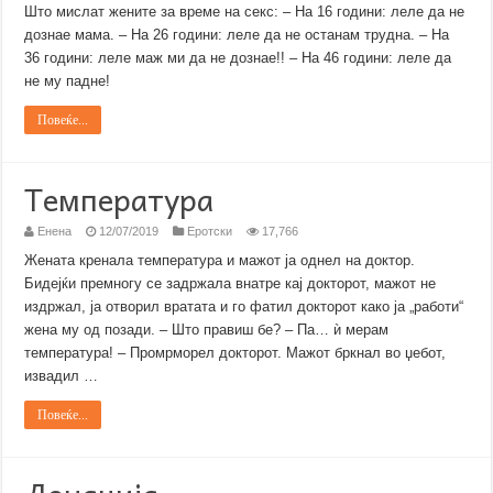
Што мислат жените за време на секс: – На 16 години: леле да не
дознае мама. – На 26 години: леле да не останам трудна. – На
36 години: леле маж ми да не дознае!! – На 46 години: леле да
не му падне!
Повеќе...
Температура
Енена
12/07/2019
Еротски
17,766
Жената кренала температура и мажот ја однел на доктор.
Бидејќи премногу се задржала внатре кај докторот, мажот не
издржал, ја отворил вратата и го фатил докторот како ја „работи“
жена му од позади. – Што правиш бе? – Па… ѝ мерам
температура! – Промрморел докторот. Мажот бркнал во џебот,
извадил …
Повеќе...