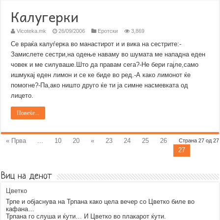
Калугерки
Vicoteka.mk
26/09/2006
Еротски
3,869
Се враќа калуѓерка во манастирот и и вика на сестрите:-
Замислете сестри,на одење наваму во шумата ме нападна еден
човек и ме силуваше.Што да правам сега?-Не бери гајле,само
ишмукај еден лимон и се ке биде во ред.-А како лимонот ќе
помогне?-Па,ако ништо друго ќе ти ја симне насмевката од
лицето.
Повеќе...
« Прва
...
10
20
«
23
24
25
26
Страна 27 од 27
27
Виц на денот
Цветко
Трпе и објаснува на Трпана како цела вечер со Цветко биле во
кафана…
Трпана го слуша и ќути… И Цветко во плакарот ќути.