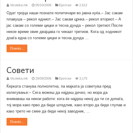
Vicoteka.mk
05/10/2006
Еротски
2,612
Одат тројца наши познати политичари во јавна куќа.– Јас сакам
плавуша – рекол едниот.– Јас сакам црнка – рекол вториот.– А
јас сакам со големи цицки и тесна дунда – рекол третиот.После
некое време овие двајцава го чекаат третиов. Кога од ходникот
доаѓа една со големи цицки и тесна дунда …
Повеќе...
Совети
Vicoteka.mk
29/09/2006
Еротски
3,175
Ќерката станува полнолетна, па мајката ја советува пред
излегување:– Сега можеш да најдеш дечко, но мора да
внимаваш на некои работи: кога ќе најдеш некој да ти се допаѓа,
тој мора како прво да биде штедлив, како второ да биде глупав и
како трето не смее да биде некој заводник, …
Повеќе...