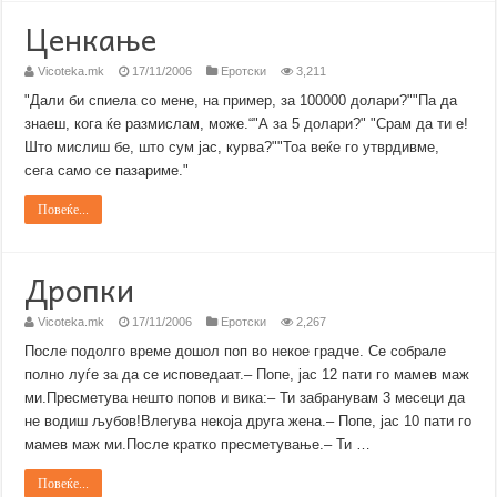
Ценкање
Vicoteka.mk
17/11/2006
Еротски
3,211
"Дали би спиела со мене, на пример, за 100000 долари?""Па да
знаеш, кога ќе размислам, може.“"А за 5 долари?" "Срам да ти е!
Што мислиш бе, што сум јас, курва?""Тоа веќе го утврдивме,
сега само се пазариме."
Повеќе...
Дропки
Vicoteka.mk
17/11/2006
Еротски
2,267
После подолго време дошол поп во некое градче. Се собрале
полно луѓе за да се исповедаат.– Попе, јас 12 пати го мамев маж
ми.Пресметува нешто попов и вика:– Ти забранувам 3 месеци да
не водиш љубов!Влегува некоја друга жена.– Попе, јас 10 пати го
мамев маж ми.После кратко пресметување.– Ти …
Повеќе...