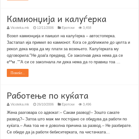
Камионџија и калуѓерка
Vicoteka.mk
12/11/2006
Еротски
3,458
Возел камионџија и паишол на калуѓерка – автостоперка.
Застапал ија примил во камионот. Кога се доближиле до целта и
рекол дека мора да му плати за возењето. Калуѓерката му
одговорила:"Не доаѓа предвид. Се заколнав дека нема да се
е**м .""А си се заколнала ли дека нема да го правиш тоа …
Повеќе...
Работење по куќата
Vicoteka.mk
26/10/2006
Еротски
3,496
Жена разговара со адвокат:– Сакам развод!– Зошто сакате
развод?– Затоа што маж ми постојано се обидува да работи по
куќата.– Ама тоа не е доволна причина за развод.– Не разбирате.
Се обиде да ја работи бебиситерката, па чистачката…