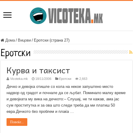
Дома
/
Вицови
/
Еротски (страна 27)
Еротски
Курва и таксист
Vicoteka.mk
18/11/2006
Еротски
2,663
Дечко и девојка отишле со кола на некое запуштено место
надвор од градот и почнале да се љубат. Поминало малку време
и девојката му вика на дечкото:– Слушај, не ти кажав, ама јас
сум проститутка и за ова што следи треба да ми платиш 50
евра.Дечкото без проблем и плаќа …
Повеќе...