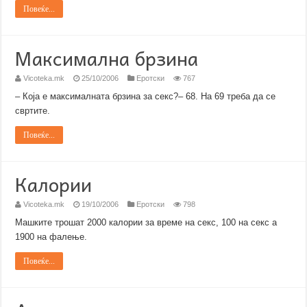
Повеќе...
Максимална брзина
Vicoteka.mk
25/10/2006
Еротски
767
– Која е максималната брзина за секс?– 68. На 69 треба да се
свртите.
Повеќе...
Калории
Vicoteka.mk
19/10/2006
Еротски
798
Машките трошат 2000 калории за време на секс, 100 на секс а
1900 на фалење.
Повеќе...