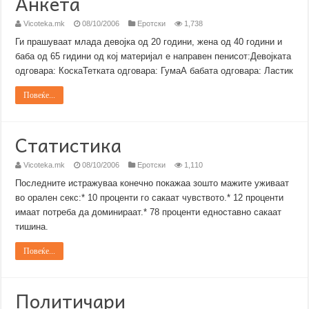
Анкета
Vicoteka.mk
08/10/2006
Еротски
1,738
Ги прашуваат млада девојка од 20 години, жена од 40 години и
баба од 65 гидини од кој материјал е направен пенисот:Девојката
одговара: КоскаТетката одговара: ГумаА бабата одговара: Ластик
Повеќе...
Статистика
Vicoteka.mk
08/10/2006
Еротски
1,110
Последните истражуваа конечно покажаа зошто мажите уживаат
во орален секс:* 10 проценти го сакаат чувството.* 12 проценти
имаат потреба да доминираат.* 78 проценти едноставно сакаат
тишина.
Повеќе...
Политичари