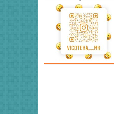
Error9
Error9