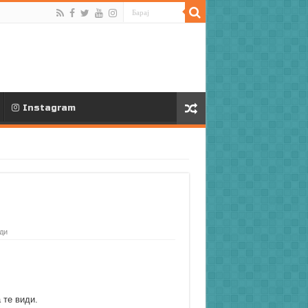
Instagram
ди
 те види.