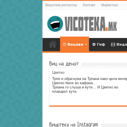
Вицотека репортер
Контакт
Маркетинг
Вицови
Гиф
Вид
Виц на денот
Цветко
Трпе и објаснува на Трпана како цела вече
Цветко биле во кафана…
Трпана го слуша и ќути… И Цветко во
плакарот ќути.
Error9
Вицотека на Instagram