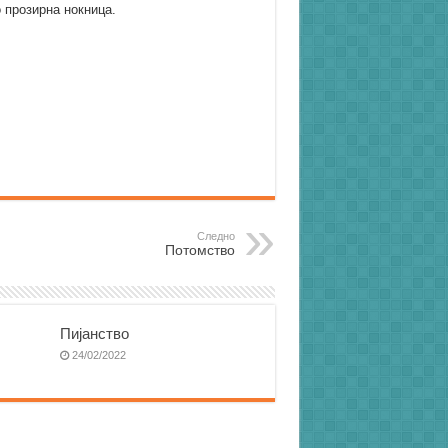
о прозирна нокница.
Следно
Потомство
Пијанство
24/02/2022