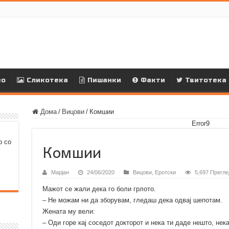
ео
Сликотека
Пишанки
Факти
Твитотека
Дома
/
Вицови
/
Комшии
Error9
р со
Комшии
Марјан
24/06/2020
Вицови
,
Еротски
5,697 Прегле
Мажот се жали дека го боли грлото.
– Не можам ни да зборувам, гледаш дека одвај шепотам.
Жената му вели:
– Оди горе кај соседот докторот и нека ти даде нешто, нека