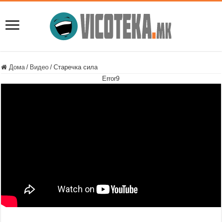
Дома
/
Видео
/
Старечка сила
Error9