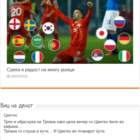
Среќа и радост на многу јазици
29/03/2022
Виц на денот
Цветко
Трпе и објаснува на Трпана како цела вечер со Цветко биле во
кафана…
Трпана го слуша и ќути… И Цветко во плакарот ќути.