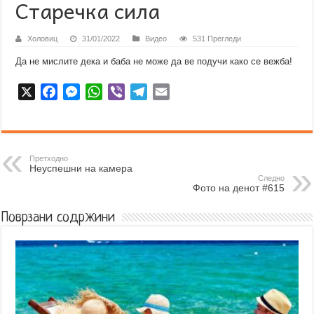
Старечка сила
Холовиц
31/01/2022
Видео
531 Прегледи
Да не мислите дека и баба не може да ве подучи како се вежба!
X
F
M
W
V
T
E
a
e
h
i
e
m
c
s
a
b
l
a
e
s
t
e
e
i
b
e
s
r
g
l
Претходно
Неуспешни на камера
o
n
A
r
Следно
Фото на денот #615
o
g
p
a
k
e
p
m
Поврзани содржини
r