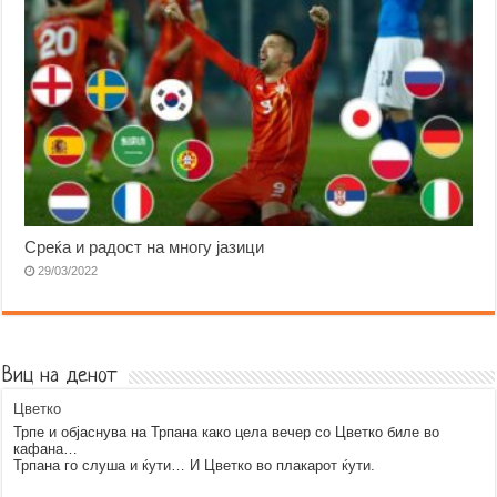
Среќа и радост на многу јазици
29/03/2022
Виц на денот
Цветко
Трпе и објаснува на Трпана како цела вечер со Цветко биле во
кафана…
Трпана го слуша и ќути… И Цветко во плакарот ќути.