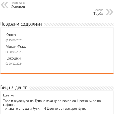
b
e
s
r
g
l
Претходно
Исповед
o
n
A
r
Следно
Труба
o
g
p
a
k
e
p
m
Поврзани содржини
r
Капка
15/09/2025
Меган Фокс
20/01/2025
Кокошки
20/12/2024
Виц на денот
Цветко
Трпе и објаснува на Трпана како цела вечер со Цветко биле во
кафана…
Трпана го слуша и ќути… И Цветко во плакарот ќути.