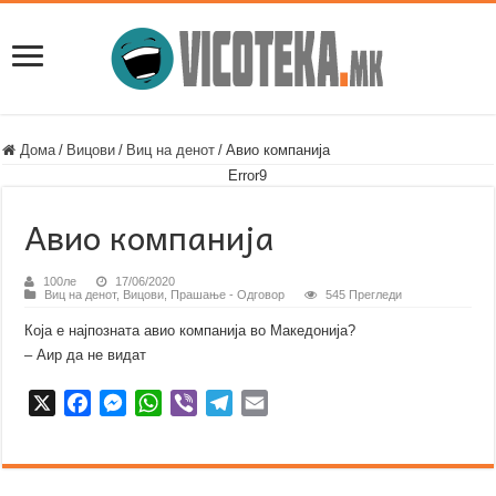
Дома
/
Вицови
/
Виц на денот
/
Авио компанија
Error9
Авио компанија
100ле
17/06/2020
Виц на денот
,
Вицови
,
Прашање - Одговор
545 Прегледи
Која е најпозната авио компанија во Македонија?
– Аир да не видат
X
F
M
W
V
T
E
a
e
h
i
e
m
c
s
a
b
l
a
e
s
t
e
e
i