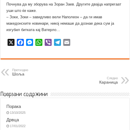
Почнува да му зборува на Зоран Заев. Другите двајца напрегаат
уши што ќе каже.
– Зоки, Зоки – завидливо вели Наполеон – да ги имав
македонските новинари, никој немаше да дознае дека сум ја
изгубил битката кај Ватерло…
X
F
M
W
V
T
E
a
e
h
i
e
m
c
s
a
b
l
a
e
s
t
e
e
i
b
e
s
r
g
l
Претходно
Шоља
o
n
A
r
Следно
Караница
o
g
p
a
k
e
p
m
Поврзани содржини
r
Порака
13/10/2025
Дрвца
17/01/2022