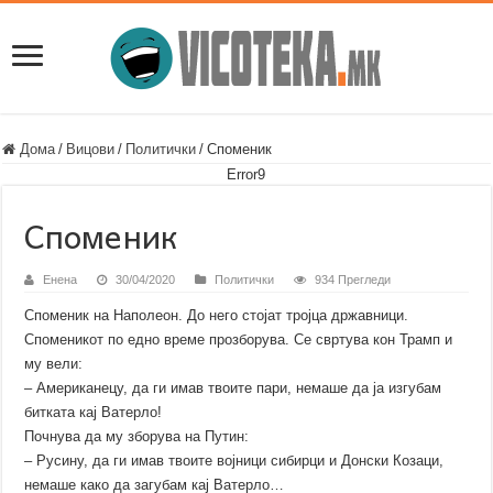
Дома
/
Вицови
/
Политички
/
Споменик
Error9
Споменик
Енена
30/04/2020
Политички
934 Прегледи
Споменик на Наполеон. До него стојат тројца државници.
Споменикот по едно време прозборува. Се свртува кон Трамп и
му вели:
– Американецу, да ги имав твоите пари, немаше да ја изгубам
битката кај Ватерло!
Почнува да му зборува на Путин:
– Русину, да ги имав твоите војници сибирци и Донски Козаци,
немаше како да загубам кај Ватерло…