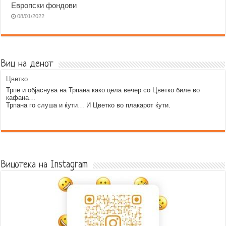
Европски фондови
08/01/2022
Виц на денот
Цветко
Трпе и објаснува на Трпана како цела вечер со Цветко биле во
кафана…
Трпана го слуша и ќути… И Цветко во плакарот ќути.
Error9
Вицотека на Instagram