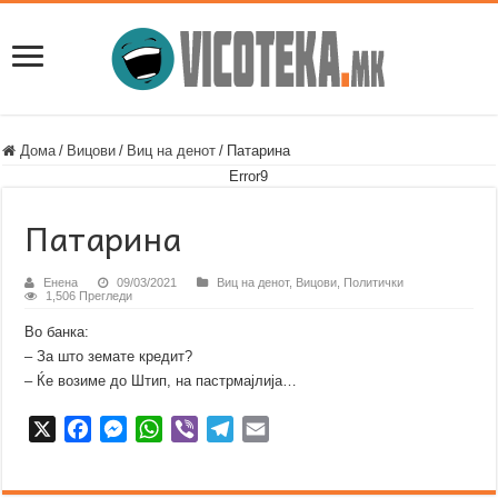
Дома
/
Вицови
/
Виц на денот
/
Патарина
Error9
Патарина
Енена
09/03/2021
Виц на денот
,
Вицови
,
Политички
1,506 Прегледи
Во банка:
– За што земате кредит?
– Ќе возиме до Штип, на пастрмајлија…
X
F
M
W
V
T
E
a
e
h
i
e
m
c
s
a
b
l
a