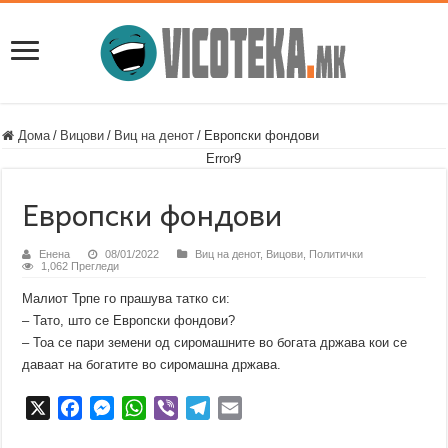
Дома
/
Вицови
/
Виц на денот
/
Европски фондови
Error9
Европски фондови
Енена
08/01/2022
Виц на денот
,
Вицови
,
Политички
1,062 Прегледи
Малиот Трпе го прашува татко си:
– Тато, што се Европски фондови?
– Тоа се пари земени од сиромашните во богата држава кои се
даваат на богатите во сиромашна држава.
X
F
M
W
V
T
E
a
e
h
i
e
m