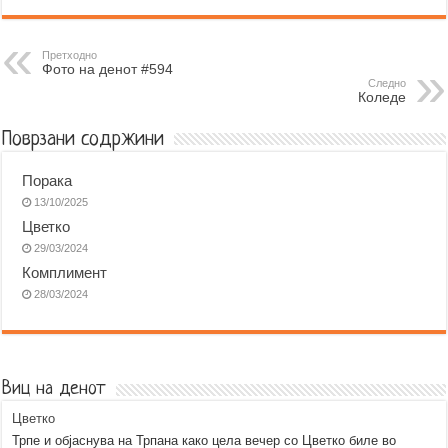
c
s
a
b
l
a
e
s
t
e
e
i
b
e
s
r
g
l
Претходно
Фото на денот #594
o
n
A
r
Следно
Коледе
o
g
p
a
k
e
p
m
Поврзани содржини
r
Порака
13/10/2025
Цветко
29/03/2024
Комплимент
28/03/2024
Виц на денот
Цветко
Трпе и објаснува на Трпана како цела вечер со Цветко биле во