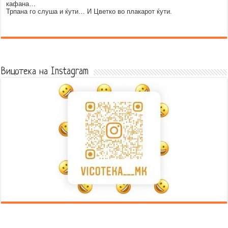
кафана…
Трпана го слуша и ќути… И Цветко во плакарот ќути.
Error9
Вицотека на Instagram
Error9