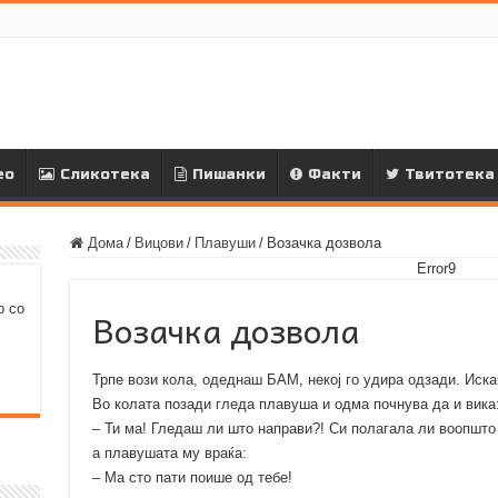
ео
Сликотека
Пишанки
Факти
Твитотека
Дома
/
Вицови
/
Плавуши
/
Возачка дозвола
Error9
р со
Возачка дозвола
Трпе вози кола, одеднаш БАМ, некој го удира одзади. Искач
Во колата позади гледа плавуша и одма почнува да и вика
– Ти ма! Гледаш ли што направи?! Си полагала ли воопшто
а плавушата му враќа:
– Ма сто пати поише од тебе!