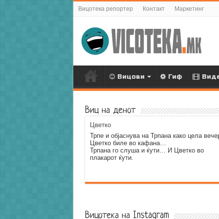
Вицотека репортер
Контакт
Маркетинг
Вицови
Гиф
Вид
Виц на денот
Цветко
Трпе и објаснува на Трпана како цела вече
Цветко биле во кафана…
Трпана го слуша и ќути… И Цветко во
плакарот ќути.
Error9
Вицотека на Instagram