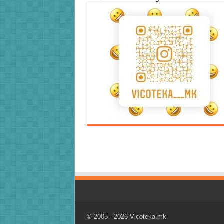
Error9
Error9
© 2005 - 2026
Vicoteka.mk