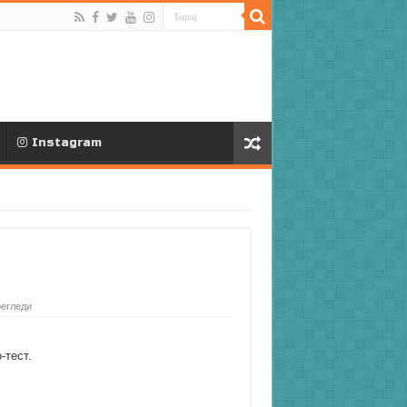
Instagram
регледи
-тест.