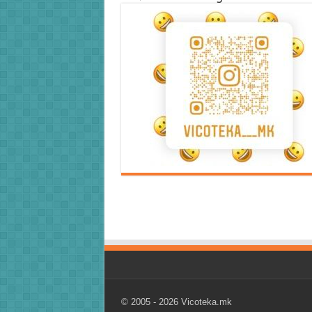
Error9
Error9
© 2005 - 2026
Vicoteka.mk