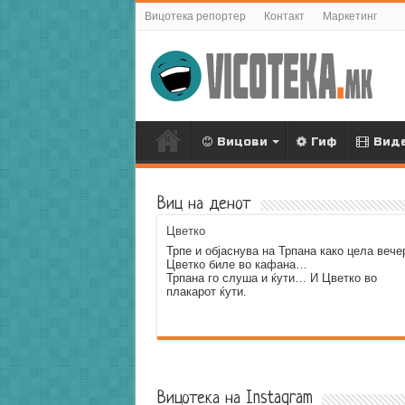
Вицотека репортер
Контакт
Маркетинг
Вицови
Гиф
Вид
Виц на денот
Цветко
Трпе и објаснува на Трпана како цела вече
Цветко биле во кафана…
Трпана го слуша и ќути… И Цветко во
плакарот ќути.
Error9
Вицотека на Instagram