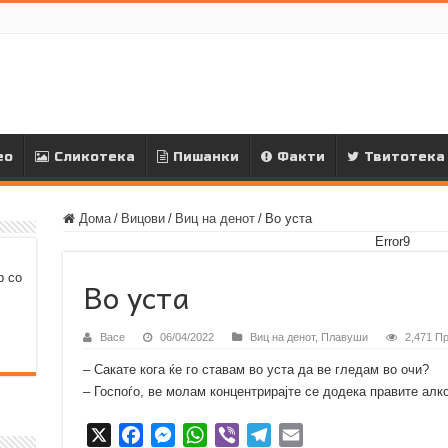
ео
Сликотека
Пишанки
Факти
Твитотека
Дома
/
Вицови
/
Виц на денот
/
Во уста
Error9
р со
Во уста
Васе
06/04/2022
Виц на денот
,
Плавуши
2,471 П
– Сакате кога ќе го ставам во уста да ве гледам во очи?
– Госпоѓо, ве молам концентрирајте се додека правите алко
X
F
M
W
V
T
E