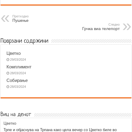
c
s
a
b
l
a
e
s
t
e
e
i
b
e
s
r
g
l
Претходно
Пушење
o
n
A
r
Следно
Грчка виа телепорт
o
g
p
a
k
e
p
m
Поврзани содржини
r
Цветко
29/03/2024
Комплимент
28/03/2024
Собирање
28/03/2024
Виц на денот
Цветко
Трпе и објаснува на Трпана како цела вечер со Цветко биле во