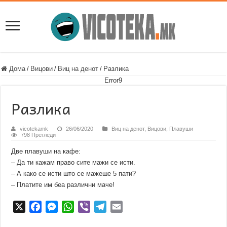
Дома
/
Вицови
/
Виц на денот
/
Разлика
Error9
Разлика
vicotekamk
26/06/2020
Виц на денот
,
Вицови
,
Плавуши
798 Прегледи
Две плавуши на кафе:
– Да ти кажам право сите мажи се исти.
– А како се исти што се мажеше 5 пати?
– Платите им беа различни маче!
X
F
M
W
V
T
E
a
e
h
i
e
m