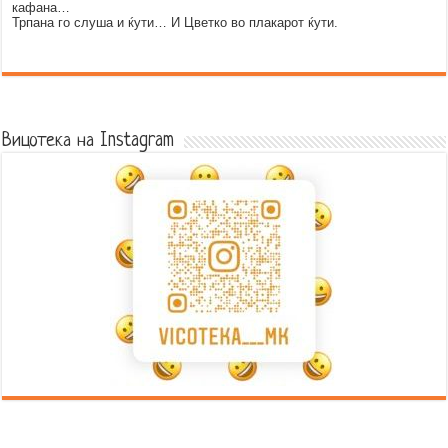
кафана…
Трпана го слуша и ќути… И Цветко во плакарот ќути.
Error9
Вицотека на Instagram
Error9