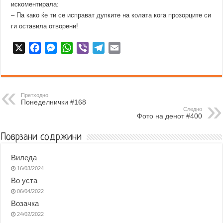
искоментирала:
– Па како ќе ти се исправат дупките на колата кога прозорците си
ги оставила отворени!
X
F
M
W
V
T
E
a
e
h
i
e
m
c
s
a
b
l
a
e
s
t
e
e
i
b
e
s
r
g
l
Претходно
Понеделнички #168
o
n
A
r
Следно
Фото на денот #400
o
g
p
a
k
e
p
m
Поврзани содржини
r
Виледа
16/03/2024
Во уста
06/04/2022
Возачка
24/02/2022