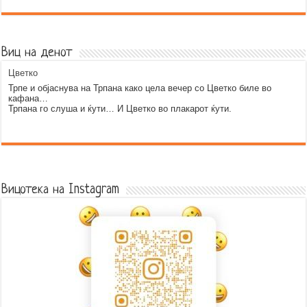
Виц на денот
Цветко
Трпе и објаснува на Трпана како цела вечер со Цветко биле во
кафана…
Трпана го слуша и ќути… И Цветко во плакарот ќути.
Error9
Вицотека на Instagram