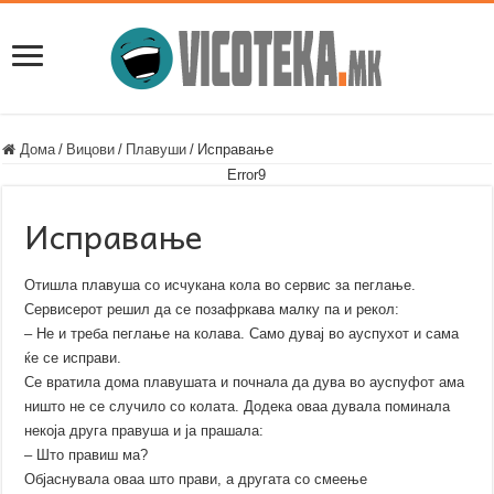
Дома
/
Вицови
/
Плавуши
/
Исправање
Error9
Исправање
Отишла плавуша со исчукана кола во сервис за пеглање.
Сервисерот решил да се позафркава малку па и рекол:
– Не и треба пеглање на колава. Само дувај во ауспухот и сама
ќе се исправи.
Се вратила дома плавушата и почнала да дува во ауспуфот ама
ништо не се случило со колата. Додека оваа дувала поминала
некоја друга правуша и ја прашала:
– Што правиш ма?
Објаснувала оваа што прави, а другата со смеење