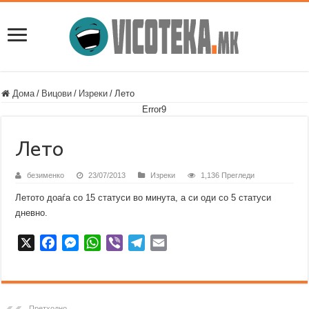
Дома
/
Вицови
/
Изреки
/
Лето
Error9
Лето
безименко
23/07/2013
Изреки
1,136 Прегледи
Летото доаѓа со 15 статуси во минута, a си оди со 5 статуси
дневно.
X
F
M
W
V
T
E
a
e
h
i
e
m
c
s
a
b
l
a
e
s
t
e
e
i
b
e
s
r
g
l
Претходно