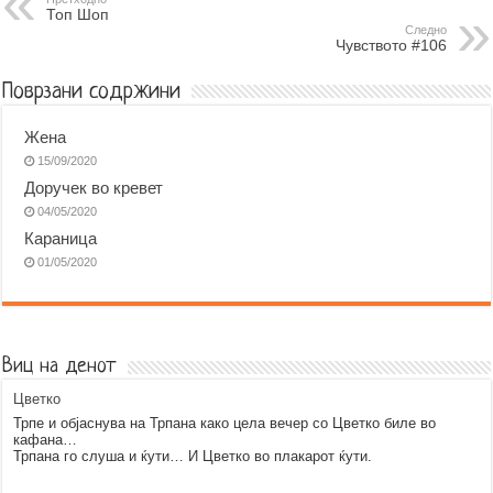
Топ Шоп
o
n
A
r
Следно
Чувството #106
o
g
p
a
k
e
p
m
Поврзани содржини
r
Жена
15/09/2020
Доручек во кревет
04/05/2020
Караница
01/05/2020
Виц на денот
Цветко
Трпе и објаснува на Трпана како цела вечер со Цветко биле во
кафана…
Трпана го слуша и ќути… И Цветко во плакарот ќути.