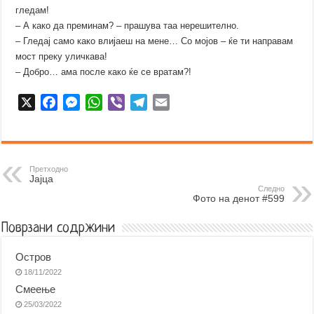
гледам!
– А како да преминам? – прашува таа нерешително.
– Гледај само како влијаеш на мене… Со мојов – ќе ти направам
мост преку уличкава!
– Добро… ама после како ќе се вратам?!
X
F
M
W
V
T
E
a
e
h
i
e
m
c
s
a
b
l
a
e
s
t
e
e
i
b
e
s
r
g
l
Претходно
Јајца
o
n
A
r
Следно
Фото на денот #599
o
g
p
a
k
e
p
m
Поврзани содржини
r
Остров
18/11/2022
Смеење
25/03/2022