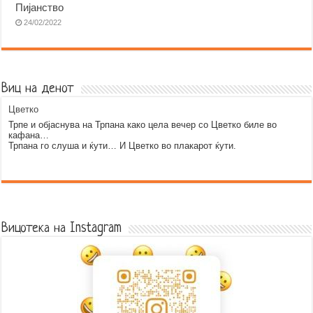
Пијанство
24/02/2022
Виц на денот
Цветко
Трпе и објаснува на Трпана како цела вечер со Цветко биле во
кафана…
Трпана го слуша и ќути… И Цветко во плакарот ќути.
Error9
Вицотека на Instagram