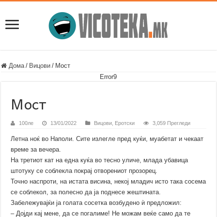
Дома
/
Вицови
/
Мост
Error9
Мост
100ле
13/01/2022
Вицови
,
Еротски
3,059 Прегледи
Летна ноќ во Наполи. Сите излегле пред куќи, муабетат и чекаат
време за вечера.
На третиот кат на една куќа во тесно уличе, млада убавица
штотуку се соблекла покрај отворениот прозорец.
Точно наспроти, на истата висина, некој младич исто така сосема
се соблекол, за полесно да ја поднесе жештината.
Забележувајќи ја голата сосетка возбудено ѝ предложил:
– Дојди кај мене, да се погалиме! Не можам веќе само да те