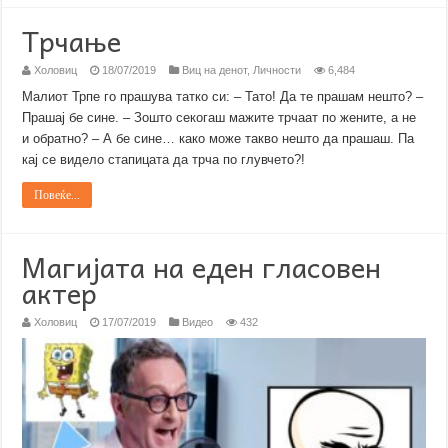
Трчање
Холовиц
18/07/2019
Виц на денот
,
Личности
6,484
Малиот Трпе го прашува татко си: – Тато! Да те прашам нешто? –
Прашај бе сине. – Зошто секогаш мажите трчаат по жените, a не
и обратно? – А бе сине… како може такво нешто да прашаш. Па
кај се видело стапицата да трча по глувчето?!
Повеќе...
Магијата на еден гласовен
актер
Холовиц
17/07/2019
Видео
432