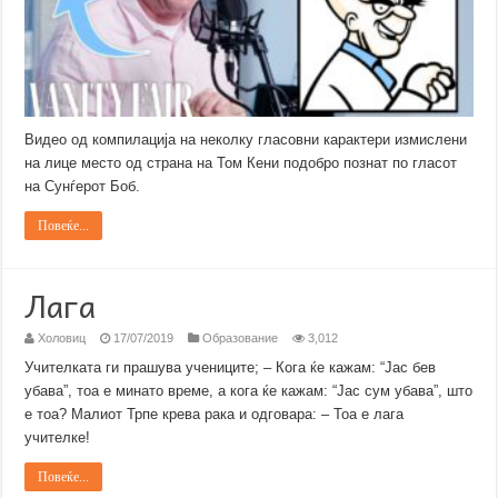
Видео од компилација на неколку гласовни карактери измислени
на лице место од страна на Том Кени подобро познат по гласот
на Сунѓерот Боб.
Повеќе...
Лага
Холовиц
17/07/2019
Образованиe
3,012
Учителката ги прашува учениците; – Кога ќе кажам: “Јас бев
убава”, тоа е минато време, a кога ќе кажам: “Јас сум убава”, што
е тоа? Малиот Трпе крева рака и одговара: – Тоа е лага
учителке!
Повеќе...