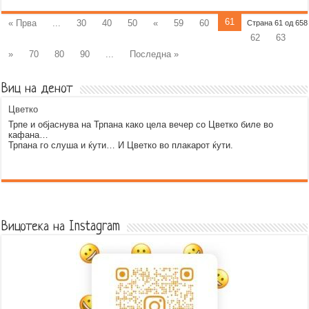
61
« Прва
...
30
40
50
«
59
60
Страна 61 од 658
62
63
»
70
80
90
...
Последна »
Виц на денот
Цветко
Трпе и објаснува на Трпана како цела вечер со Цветко биле во
кафана…
Трпана го слуша и ќути… И Цветко во плакарот ќути.
Error9
Вицотека на Instagram