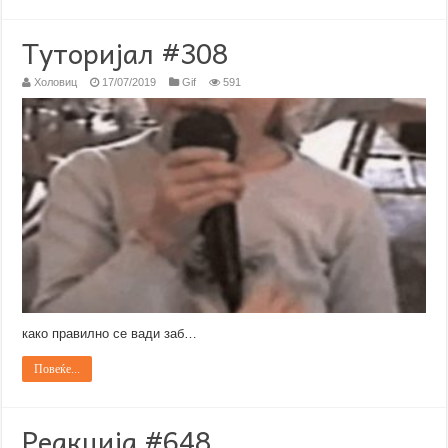
Туторијал #308
Холовиц
17/07/2019
Gif
591
како правилно се вади заб…
Повеќе...
Реакција #648