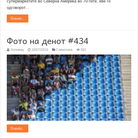
супермаркетите во Северна Америка во 70-тите, еве го
одговорот…
Повеќе...
Фото на денот #434
Холовиц
18/07/2019
Сликотека
581
Повеќе...