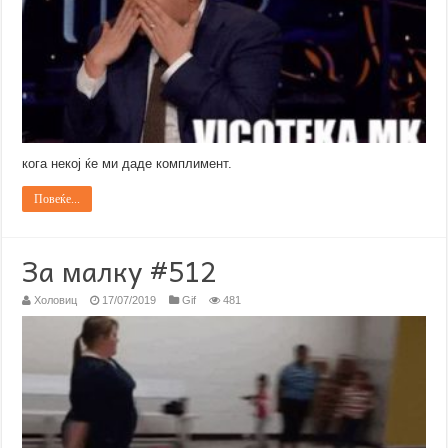
кога некој ќе ми даде комплимент.
Повеќе...
За малку #512
Холовиц
17/07/2019
Gif
481