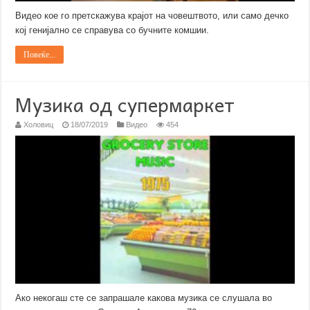
Видео кое го претскажува крајот на човештвото, или само дечко
кој генијално се справува со бучните комшии.
Повеќе...
Музика од супермаркет
Холовиц
18/07/2019
Видео
454
Ако некогаш сте се запрашале какова музика се слушала во