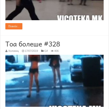
Повеќе...
Тоа болеше #328
Холовиц
17/07/2019
Gif
406