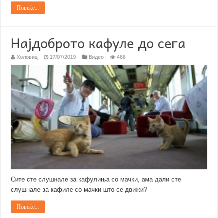
Повеќе...
Најдоброто кафуле до сега
Холовиц
17/07/2019
Видео
466
Сите сте слушнале за кафулиња со мачки, ама дали сте
слушнале за кафиле со мачки што се движи?
Повеќе...