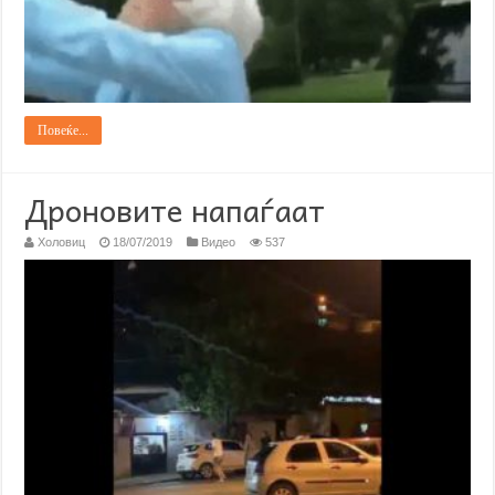
Повеќе...
Дроновите напаѓаат
Холовиц
18/07/2019
Видео
537