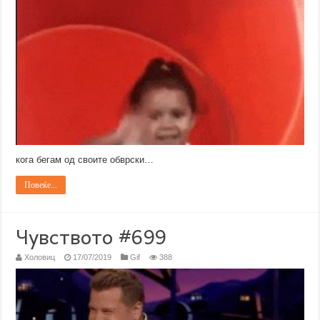
кога бегам од своите обврски…
Повеќе...
Чувството #699
Холовиц
17/07/2019
Gif
388