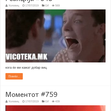
Холовиц
17/07/2019
Gif
569
кога ќе ми кажат добар виц.
Повеќе...
Моментот #759
Холовиц
17/07/2019
Gif
439