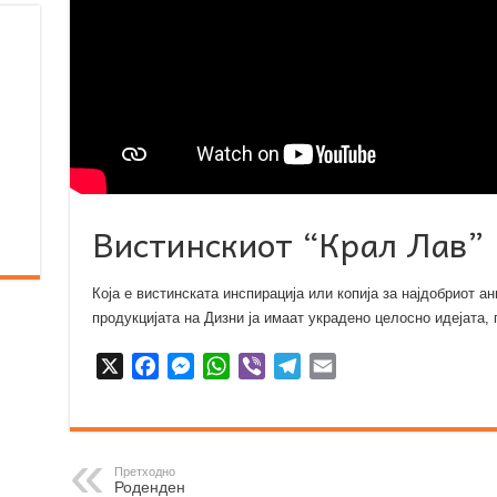
Вистинскиот “Крал Лав”
Која е вистинската инспирација или копија за најдобриот
продукцијата на Дизни ја имаат украдено целосно идејата, 
X
F
M
W
V
T
E
a
e
h
i
e
m
c
s
a
b
l
a
e
s
t
e
e
i
b
e
s
r
g
l
Претходно
Роденден