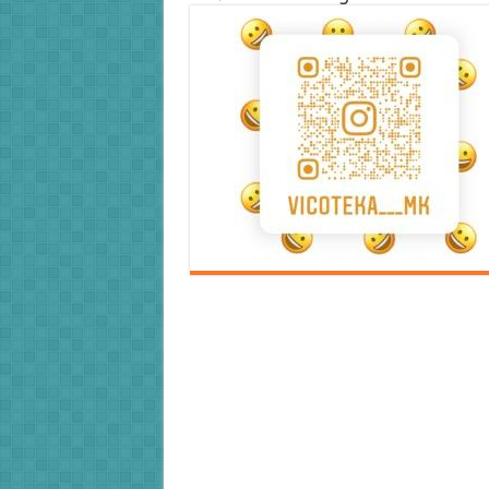
Error9
Error9