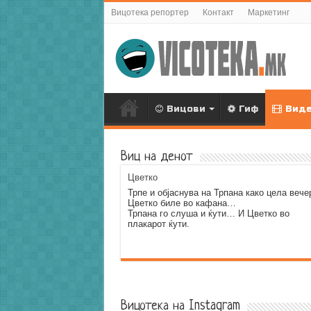
Вицотека репортер
Контакт
Маркетинг
Вицови
Гиф
Вид
Виц на денот
Цветко
Трпе и објаснува на Трпана како цела вече
Цветко биле во кафана…
Трпана го слуша и ќути… И Цветко во
плакарот ќути.
Error9
Вицотека на Instagram