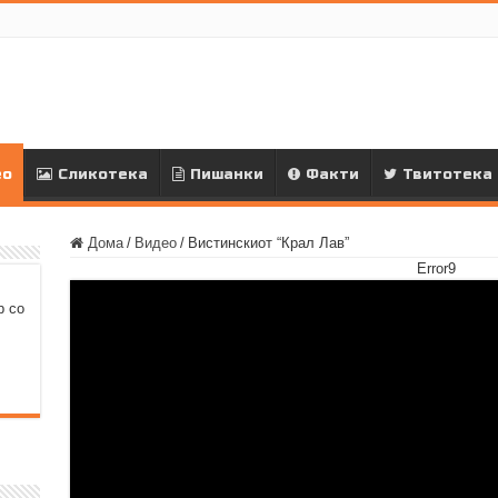
ео
Сликотека
Пишанки
Факти
Твитотека
Дома
/
Видео
/
Вистинскиот “Крал Лав”
Error9
р со