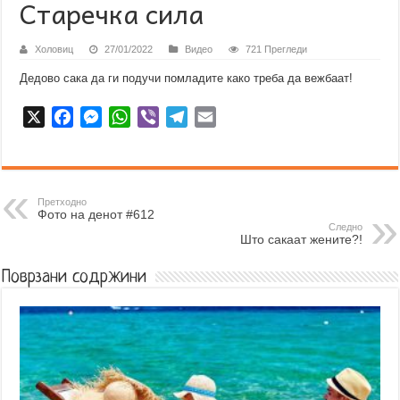
Старечка сила
Холовиц
27/01/2022
Видео
721 Прегледи
Дедово сака да ги подучи помладите како треба да вежбаат!
X
F
M
W
V
T
E
a
e
h
i
e
m
c
s
a
b
l
a
e
s
t
e
e
i
b
e
s
r
g
l
Претходно
Фото на денот #612
o
n
A
r
Следно
Што сакаат жените?!
o
g
p
a
k
e
p
m
Поврзани содржини
r