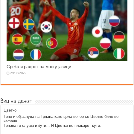
Среќа и радост на многу јазици
29/03/2022
Виц на денот
Цветко
Трпе и објаснува на Трпана како цела вечер со Цветко биле во
кафана…
Трпана го слуша и ќути… И Цветко во плакарот ќути.