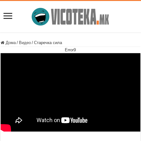
Дома
/
Видео
/
Старечка сила
Error9