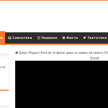
ео
Сликотека
Пишанки
Факти
Твитотека
Дома
/
Видео
/
Кога ќе те фатат дека си лажел на своето C
Error9
р со