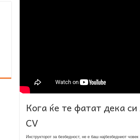
Кога ќе те фатат дека си
CV
Инструкторот за безбедност, не е баш најбезбедниот човек 