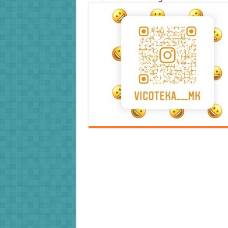
Error9
Error9