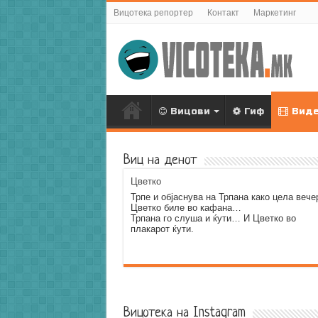
Вицотека репортер
Контакт
Маркетинг
Вицови
Гиф
Вид
Виц на денот
Цветко
Трпе и објаснува на Трпана како цела вече
Цветко биле во кафана…
Трпана го слуша и ќути… И Цветко во
плакарот ќути.
Error9
Вицотека на Instagram