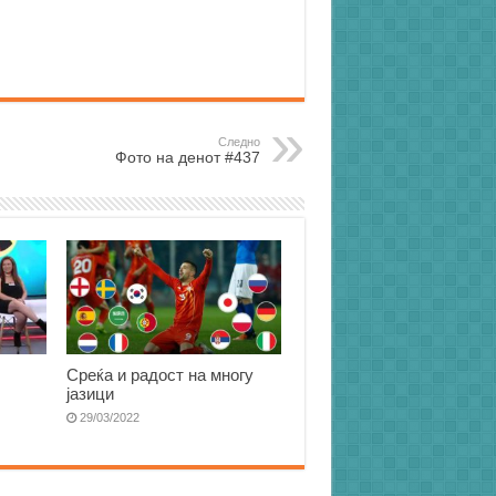
Следно
Фото на денот #437
Среќа и радост на многу
јазици
29/03/2022