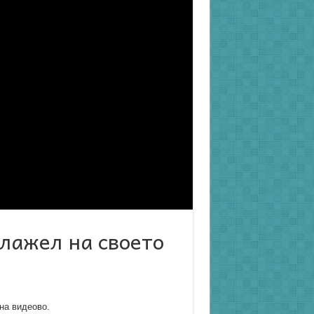
 лажел на своето
на видеово.