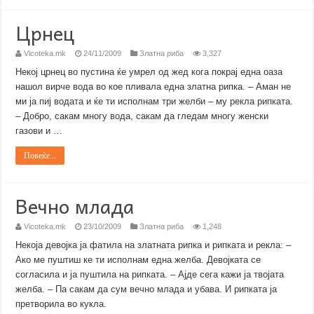
Црнец
Vicoteka.mk
24/11/2009
Златна риба
3,327
Некој црнец во пустина ќе умрел од жед кога покрај една оаза
нашол вирче вода во кое пливала една златна рипка. – Аман не
ми ја пиј водата и ќе ти исполнам три желби – му рекла рипката.
– Добро, сакам многу вода, сакам да гледам многу женски
газови и …
Повеќе...
Вечно млада
Vicoteka.mk
23/10/2009
Златна риба
1,248
Некоја девојка ја фатила на златната рипка и рипката и рекла: –
Ако ме пуштиш ке ти исполнам една желба. Девојката се
согласила и ја пуштила на рипката. – Ајде сега кажи ја твојата
желба. – Па сакам да сум вечно млада и убава. И рипката ја
претворила во кукла.