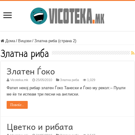
Дома
/
Вицови
/
Златна риба (страна 2)
Златна риба
Златен Ѓоко
Vicoteka.mk
25/05/2010
Златна риба
1,029
Фатил некој рибар златен Ѓоко Танески и Ѓоко му рекол:– Пушти
ме ќе ти испеам три песни на англиски.
Повеќе...
Цветко и рибата