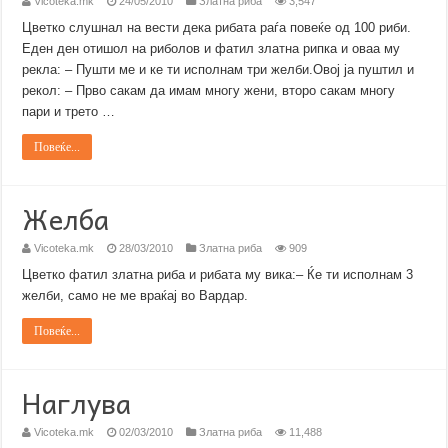
Vicoteka.mk
24/05/2010
Златна риба
3,547
Цветко слушнал на вести дека рибата раѓа повеќе од 100 риби.
Еден ден отишол на риболов и фатил златна рипка и оваа му
рекла: – Пушти ме и ке ти исполнам три желби.Овој ја пуштил и
рекол: – Прво сакам да имам многу жени, второ сакам многу
пари и трето …
Повеќе...
Желба
Vicoteka.mk
28/03/2010
Златна риба
909
Цветко фатил златна риба и рибата му вика:– Ќе ти исполнам 3
желби, само не ме враќај во Вардар.
Повеќе...
Наглува
Vicoteka.mk
02/03/2010
Златна риба
11,488