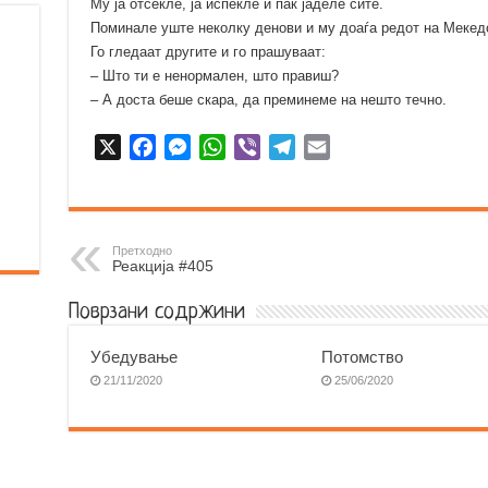
Му ја отсекле, ја испекле и пак јаделе сите.
Поминале уште неколку денови и му доаѓа редот на Мекедо
Го гледаат другите и го прашуваат:
– Што ти е ненормален, што правиш?
– А доста беше скара, да преминеме на нешто течно.
X
F
M
W
V
T
E
a
e
h
i
e
m
c
s
a
b
l
a
e
s
t
e
e
i
b
e
s
r
g
l
Претходно
Реакција #405
o
n
A
r
o
g
p
a
Поврзани содржини
k
e
p
m
r
Убедување
Потомство
21/11/2020
25/06/2020