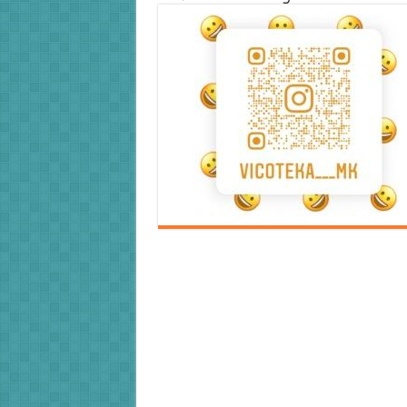
Error9
Error9