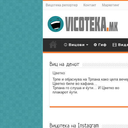
Вицотека репортер
Контакт
Маркетинг
Вицови
Гиф
Вид
Виц на денот
Цветко
Трпе и објаснува на Трпана како цела вече
Цветко биле во кафана…
Трпана го слуша и ќути… И Цветко во
плакарот ќути.
Error9
Вицотека на Instagram