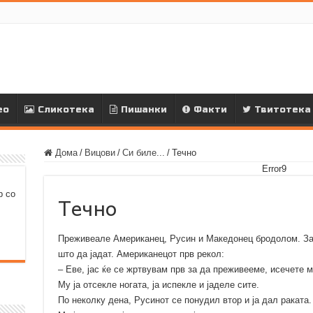
ео
Сликотека
Пишанки
Факти
Твитотека
Дома
/
Вицови
/
Си биле...
/
Течно
Error9
р со
Течно
Преживеале Американец, Русин и Македонец бродолом. Заг
што да јадат. Американецот прв рекол:
– Еве, јас ќе се жртвувам прв за да преживееме, исечете ми
Му ја отсекле ногата, ја испекле и јаделе сите.
По неколку дена, Русинот се понудил втор и ја дал раката.