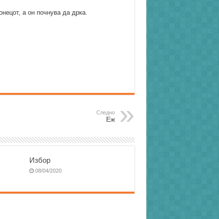
нецот, а он почнува да дрка.
Следно
Еж
Избор
08/04/2020