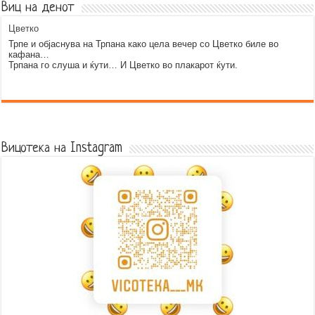
Виц на денот
Цветко
Трпе и објаснува на Трпана како цела вечер со Цветко биле во
кафана…
Трпана го слуша и ќути… И Цветко во плакарот ќути.
Error9
Вицотека на Instagram