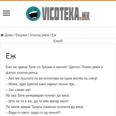
Дома
/
Вицови
/
Златна риба
/
Еж
Error9
Еж
Бил на одмор Трпе со Трпана и малиот Цветко. Ловел риби и
фатил златна рипка.
– Ако ме пуштите ќе ви исполнам по една желба на секој!
– Може, ајде Цветко како најмал почни прв…
– Јас сакам еж!
На ова Трпе изнервиран почнал да вика:
– Што ќе ти е еж, да ти ебе матер ежот!
По некое време Трпана панично почнала да вика:
– Вади го ежот, вади го од пичка!!!